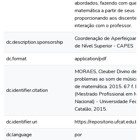
abordados, fazendo com que 
matemática a partir de seus 
proporcionando aos discentes
interação com o professor.
Coordenação de Aperfeiçoam
dc.description.sponsorship
de Nível Superior - CAPES
dc.format
application/pdf
MORAES, Cleuber Divino de. 
problemas ao som de música c
de matemática. 2015. 67 f. D
dc.identifier.citation
(Mestrado Profissional em M
Nacional) - Universidade Fede
Catalão, 2015.
dc.identifier.uri
https://repositorio.ufcat.edu.
dc.language
por