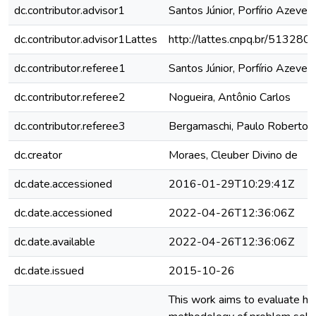
dc.contributor.advisor1
Santos Júnior, Porfírio Azeve
dc.contributor.advisor1Lattes
http://lattes.cnpq.br/5132
dc.contributor.referee1
Santos Júnior, Porfírio Azeve
dc.contributor.referee2
Nogueira, Antônio Carlos
dc.contributor.referee3
Bergamaschi, Paulo Roberto
dc.creator
Moraes, Cleuber Divino de
dc.date.accessioned
2016-01-29T10:29:41Z
dc.date.accessioned
2022-04-26T12:36:06Z
dc.date.available
2022-04-26T12:36:06Z
dc.date.issued
2015-10-26
This work aims to evaluate h