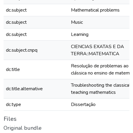
dc.subject
Mathematical problems
dc.subject
Music
dc.subject
Learning
CIENCIAS EXATAS E DA
dc.subject.cnpq
TERRA::MATEMATICA
Resolução de problemas ao s
dc.title
clássica no ensino de matemát
Troubleshooting the classical 
dc.title.alternative
teaching mathematics
dc.type
Dissertação
Files
Original bundle