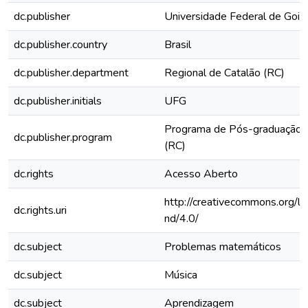
dc.publisher
Universidade Federal de Goiá
dc.publisher.country
Brasil
dc.publisher.department
Regional de Catalão (RC)
dc.publisher.initials
UFG
Programa de Pós-graduaçã
dc.publisher.program
(RC)
dc.rights
Acesso Aberto
http://creativecommons.org/li
dc.rights.uri
nd/4.0/
dc.subject
Problemas matemáticos
dc.subject
Música
dc.subject
Aprendizagem