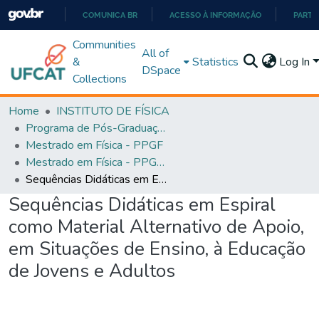
COMUNICA BR
ACESSO À INFORMAÇÃO
PARTI
IR
Communities
All of
PARA
&
Statistics
Log In
DSpace
O
Collections
CONTEÚDO
Home
INSTITUTO DE FÍSICA
Programa de Pós-Graduação em Física (PPGEF)
Mestrado em Física - PPGF
Mestrado em Física - PPGEF
Sequências Didáticas em Espiral como Material Alternativo de Apoio, em Situações de Ensino, à Educação de Jovens e Adultos
Sequências Didáticas em Espiral
como Material Alternativo de Apoio,
em Situações de Ensino, à Educação
de Jovens e Adultos