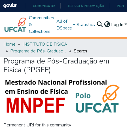
COMUNICA BR
ACESSO À INFORMAÇÃO
PARTI
IR
Communities
All of
PARA
&
Statistics
Log In
DSpace
O
Collections
CONTEÚDO
Home
INSTITUTO DE FÍSICA
Programa de Pós-Graduação em Física (PPGEF)
Search
Programa de Pós-Graduação em
Física (PPGEF)
Permanent URI for this community