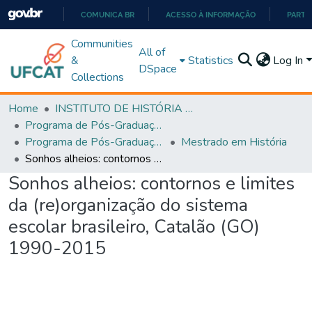
COMUNICA BR
ACESSO À INFORMAÇÃO
PARTI
IR
Communities
All of
PARA
&
Statistics
Log In
DSpace
O
Collections
CONTEÚDO
Home
INSTITUTO DE HISTÓRIA E CIÊNCIAS SOCIAIS
Programa de Pós-Graduação em História, Cultura e Formação de Professores (PPGH-MP)
Programa de Pós-Graduação em História, Cultura e Formação de Professores - PPGH-MP
Mestrado em História
Sonhos alheios: contornos e limites da (re)organização do sistema escolar brasileiro, Catalão (GO) 1990-2015
Sonhos alheios: contornos e limites
da (re)organização do sistema
escolar brasileiro, Catalão (GO)
1990-2015