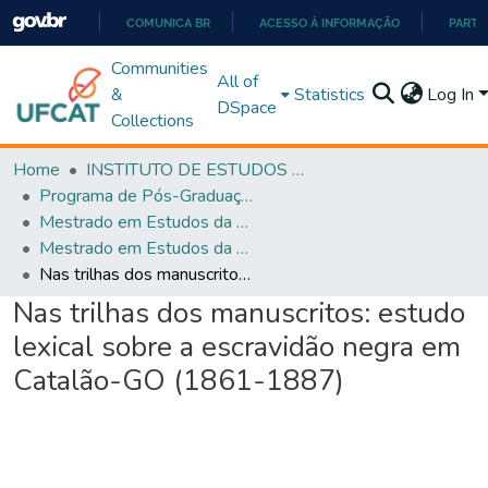
COMUNICA BR
ACESSO À INFORMAÇÃO
PARTI
IR
Communities
All of
PARA
&
Statistics
Log In
DSpace
O
Collections
CONTEÚDO
Home
INSTITUTO DE ESTUDOS DA LINGUAGEM
Programa de Pós-Graduação em Estudos da Linguagem (PPGEL)
Mestrado em Estudos da Linguagem - PPGEL
Mestrado em Estudos da Linguagem - PPGEL
Nas trilhas dos manuscritos: estudo lexical sobre a escravidão negra em Catalão-GO (1861-1887)
Nas trilhas dos manuscritos: estudo
lexical sobre a escravidão negra em
Catalão-GO (1861-1887)