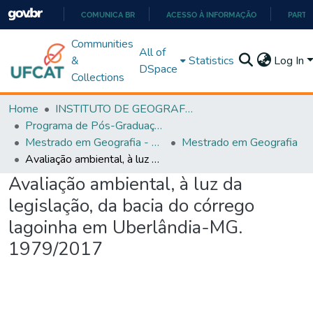
COMUNICA BR
ACESSO À INFORMAÇÃO
PARTI
IR
Communities
All of
PARA
&
Statistics
Log In
DSpace
O
Collections
CONTEÚDO
Home
INSTITUTO DE GEOGRAFIA
Programa de Pós-Graduação em Geografia - PPGGEO
Mestrado em Geografia - PPGGEO
Mestrado em Geografia
Avaliação ambiental, à luz da legislação, da bacia do córrego lagoinha em Uberlândia-MG. 1979/2017
Avaliação ambiental, à luz da
legislação, da bacia do córrego
lagoinha em Uberlândia-MG.
1979/2017