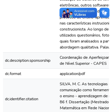
eletrônicas, outros softwares 
na internet. As atividades de
processo de ensino-aprendiz
nas características instrucionis
construcionista. Ao longo de
utilizados questionários, foto
quais foram analisados a parti
abordagem qualitativa. Palavr
Coordenação de Aperfeiçoam
dc.description.sponsorship
de Nível Superior - CAPES
dc.format
application/pdf
SILVA, M. C. As tecnologias d
comunicação como ferramenta
o ensino - aprendizagem de m
dc.identifier.citation
86 f. Dissertação (Mestrado 
Matemática em Rede Nacional