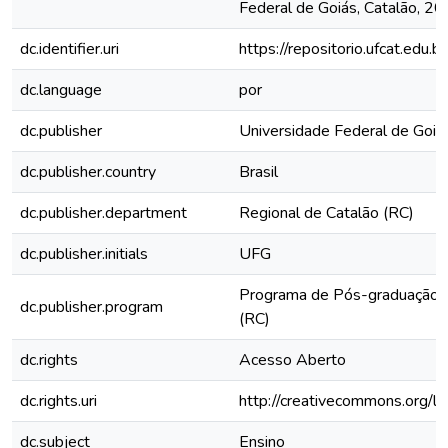
Federal de Goiás, Catalão, 20
dc.identifier.uri
https://repositorio.ufcat.edu.
dc.language
por
dc.publisher
Universidade Federal de Goiá
dc.publisher.country
Brasil
dc.publisher.department
Regional de Catalão (RC)
dc.publisher.initials
UFG
Programa de Pós-graduaçã
dc.publisher.program
(RC)
dc.rights
Acesso Aberto
dc.rights.uri
http://creativecommons.org/li
dc.subject
Ensino