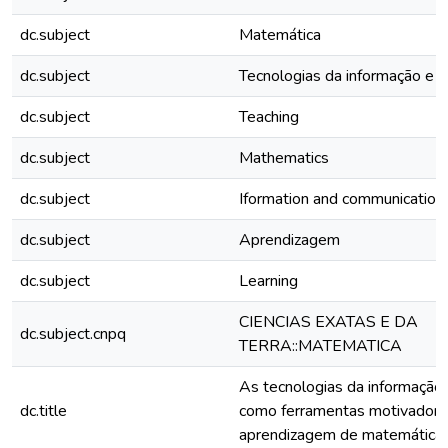
dc.subject
Matemática
dc.subject
Tecnologias da informação e 
dc.subject
Teaching
dc.subject
Mathematics
dc.subject
Iformation and communication
dc.subject
Aprendizagem
dc.subject
Learning
CIENCIAS EXATAS E DA
dc.subject.cnpq
TERRA::MATEMATICA
As tecnologias da informação
dc.title
como ferramentas motivadoras
aprendizagem de matemática