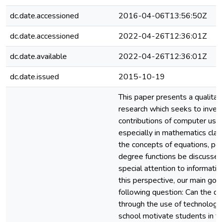
dc.date.accessioned
2016-04-06T13:56:50Z
dc.date.accessioned
2022-04-26T12:36:01Z
dc.date.available
2022-04-26T12:36:01Z
dc.date.issued
2015-10-19
This paper presents a qualita
research which seeks to inves
contributions of computer use 
especially in mathematics class
the concepts of equations, pe
degree functions be discussed
special attention to informatio
this perspective, our main goa
following question: Can the dig
through the use of technologic
school motivate students in t