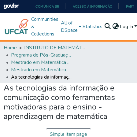
COMUNICA BR
ACESSO À INFORMAÇÃO
PARTI
IR
Communities
All of
PARA
&
Statistics
Log In
DSpace
O
Collections
CONTEÚDO
Home
INSTITUTO DE MATEMÁTICA E TECNOLOGIA
Programa de Pós-Graduação em Matemática (PROFMAT)
Mestrado em Matemática em Rede Nacional - PROFMAT
Mestrado em Matemática em Rede Nacional - PROFMAT
As tecnologias da informação e comunicação como ferramentas motivadoras para o ensino - aprendizagem de matemática
As tecnologias da informação e
comunicação como ferramentas
motivadoras para o ensino -
aprendizagem de matemática
Simple item page