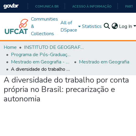
COMUNICA BR
ACESSO À INFORMAÇÃO
PARTI
IR
Communities
All of
PARA
&
Statistics
Log In
DSpace
O
Collections
CONTEÚDO
Home
INSTITUTO DE GEOGRAFIA
Programa de Pós-Graduação em Geografia - PPGGEO
Mestrado em Geografia - PPGGEO
Mestrado em Geografia
A diversidade do trabalho por conta própria no Brasil: precarização e autonomia
A diversidade do trabalho por conta
própria no Brasil: precarização e
autonomia