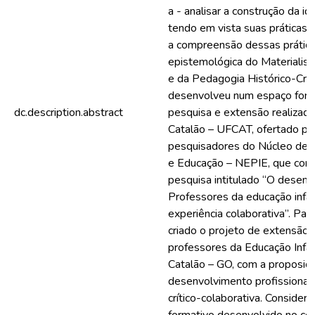
a - analisar a construção da i
tendo em vista suas práticas 
a compreensão dessas prática
epistemológica do Materialism
e da Pedagogia Histórico-Crít
desenvolveu num espaço form
dc.description.abstract
pesquisa e extensão realizad
Catalão – UFCAT, ofertado pe
pesquisadores do Núcleo de E
e Educação – NEPIE, que con
pesquisa intitulado “O desenv
Professores da educação infant
experiência colaborativa”. Part
criado o projeto de extensão:
professores da Educação Infan
Catalão – GO, com a proposiç
desenvolvimento profissional 
crítico-colaborativa. Conside
formativo desenvolvido no cole