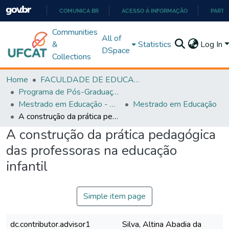
COMUNICA BR
ACESSO À INFORMAÇÃO
PARTI
IR
Communities
All of
PARA
&
Statistics
Log In
DSpace
O
Collections
CONTEÚDO
Home
FACULDADE DE EDUCAÇÃO
Programa de Pós-Graduação em Educação (PPGEDUC)
Mestrado em Educação - PPGEDUC
Mestrado em Educação
A construção da prática pedagógica das professoras na educação infantil
A construção da prática pedagógica
das professoras na educação
infantil
Simple item page
dc.contributor.advisor1
Silva, Altina Abadia da