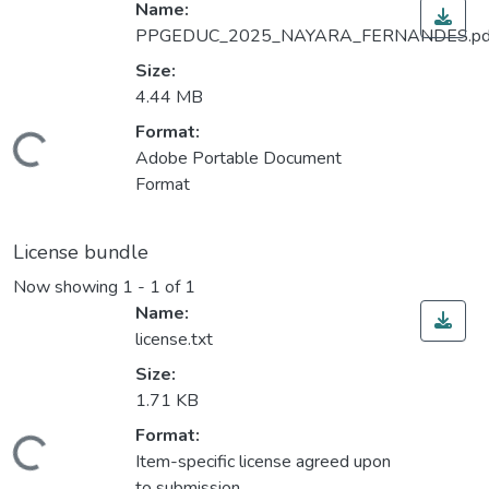
Name:
PPGEDUC_2025_NAYARA_FERNANDES.pd
Size:
4.44 MB
Format:
ding...
Adobe Portable Document
Format
License bundle
Now showing
1 - 1 of 1
Name:
license.txt
Size:
1.71 KB
Format:
ding...
Item-specific license agreed upon
to submission