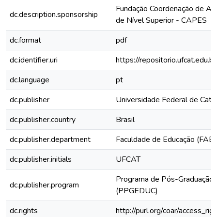
Fundação Coordenação de Ap
dc.description.sponsorship
de Nível Superior - CAPES
dc.format
pdf
dc.identifier.uri
https://repositorio.ufcat.ed
dc.language
pt
dc.publisher
Universidade Federal de Cata
dc.publisher.country
Brasil
dc.publisher.department
Faculdade de Educação (FAE)
dc.publisher.initials
UFCAT
Programa de Pós-Graduação 
dc.publisher.program
(PPGEDUC)
dc.rights
http://purl.org/coar/access_rig