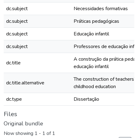
dc.subject
Necessidades formativas
dc.subject
Práticas pedagógicas
dc.subject
Educação infantil
dc.subject
Professores de educação infan
A construção da prática peda
dc.title
educação infantil
The construction of teachers’ 
dc.title.alternative
childhood education
dc.type
Dissertação
Files
Original bundle
Now showing
1 - 1 of 1