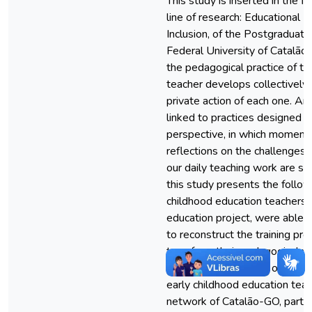
This study is inserted in the fie
line of research: Educational P
Inclusion, of the Postgraduate
Federal University of Catalão
the pedagogical practice of th
teacher develops collectively, 
private action of each one. And
linked to practices designed f
perspective, in which moments
reflections on the challenges
our daily teaching work are sh
this study presents the follow
childhood education teachers, p
education project, were able, t
to reconstruct the training pro
transform their pedagogical p
the general objective of invest
early childhood education teac
network of Catalão-GO, partici