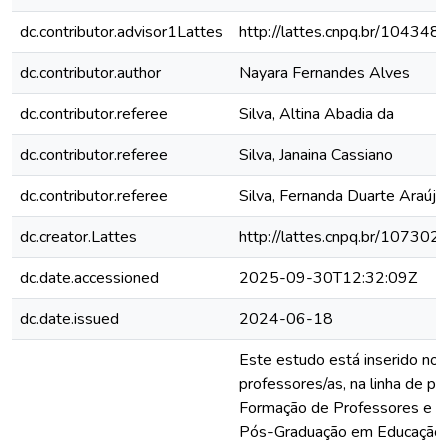
dc.contributor.advisor1Lattes
http://lattes.cnpq.br/1043
dc.contributor.author
Nayara Fernandes Alves
dc.contributor.referee
Silva, Altina Abadia da
dc.contributor.referee
Silva, Janaina Cassiano
dc.contributor.referee
Silva, Fernanda Duarte Araújo
dc.creator.Lattes
http://lattes.cnpq.br/1073
dc.date.accessioned
2025-09-30T12:32:09Z
dc.date.issued
2024-06-18
Este estudo está inserido no
professores/as, na linha de pe
Formação de Professores e In
Pós-Graduação em Educação d