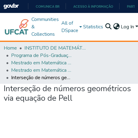
COMUNICA BR
ACESSO À INFORMAÇÃO
PARTI
IR
Communities
All of
PARA
&
Statistics
Log In
DSpace
O
Collections
CONTEÚDO
Home
INSTITUTO DE MATEMÁTICA E TECNOLOGIA
Programa de Pós-Graduação em Matemática (PROFMAT)
Mestrado em Matemática em Rede Nacional - PROFMAT
Mestrado em Matemática em Rede Nacional - PROFMAT
Interseção de números geométricos via equação de Pell
Interseção de números geométricos
via equação de Pell