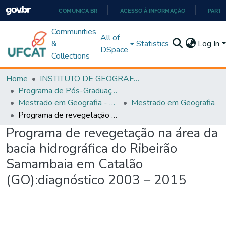
COMUNICA BR
ACESSO À INFORMAÇÃO
PARTI
IR
Communities
All of
PARA
&
Statistics
Log In
DSpace
O
Collections
CONTEÚDO
Home
INSTITUTO DE GEOGRAFIA
Programa de Pós-Graduação em Geografia - PPGGEO
Mestrado em Geografia - PPGGEO
Mestrado em Geografia
Programa de revegetação na área da bacia hidrográfica do Ribeirão Samambaia em Catalão (GO):diagnóstico 2003 – 2015
Programa de revegetação na área da
bacia hidrográfica do Ribeirão
Samambaia em Catalão
(GO):diagnóstico 2003 – 2015