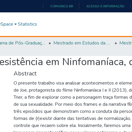
COMUNICA BR
ACESSO À INFORMAÇÃO
IR
PARA
 DSpace
Statistics
O
CONTEÚDO
Programa de Pós-Graduação em Estudos da Linguagem (PPGEL)
Mestrado em Estudos da Linguagem - PPGEL
sistência em Ninfomaníaca, d
Abstract
O presente trabalho visa analisar acontecimentos e eleme
de Joe, protagonista do filme Ninfomaníaca I e II (2013), d
Trier, a fim de explorar como a personagem traça formas de
de sua sexualidade. Por meio dos frames e da narrativa fí
três episódios que demonstram como a conduta da perso
formas de (r)existir diante das tentativas de normalização
controle que recaem sobre ela. Inicialmente, faremos um