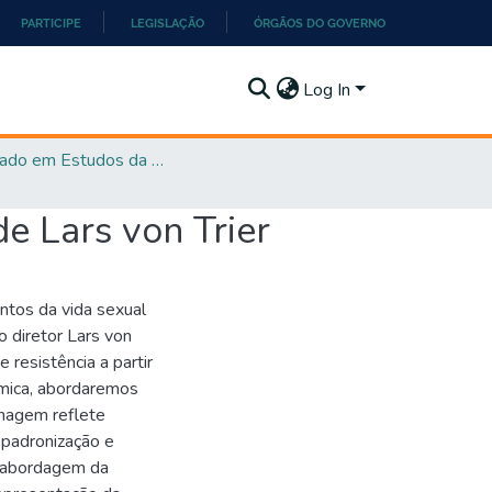
PARTICIPE
LEGISLAÇÃO
ÓRGÃOS DO GOVERNO
Log In
Mestrado em Estudos da Linguagem - PPGEL
e Lars von Trier
ntos da vida sexual
o diretor Lars von
 resistência a partir
lmica, abordaremos
nagem reflete
, padronização e
a abordagem da