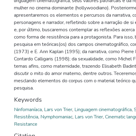
linguagem cinematográfica, seus valores patriarcais e da 
mulher no cinema dominante (hollywoodiano). Posteriorm
apresentaremos os elementos e percursos da narrativa, c
personagens e narrador, refletindo sobre a narração de si
e, por último, buscaremos contemplar as reflexões acerca
como forma de resistência para a protagonista. Para isso
pesquisa em teóricas(os) dos campos cinematográfico, c
(1973) e E. Ann Kaplan (1995); da narrativa, como Pierre
Contardo Calligaris (1998); da sexualidade, como Michel F
temas afins, como maternidade, trazendo Elisabeth Badin
discutir o mito do amor materno, dentre outros. Teceremos
mesclando elementos do corpus com o material teórico 
pesquisa.
Keywords
Ninfomaníaca
,
Lars von Trier
,
Linguagem cinematográfica
,
Resistência
,
Nymphomaniac
,
Lars von Trier
,
Cinematic lan
Resistance
Citation