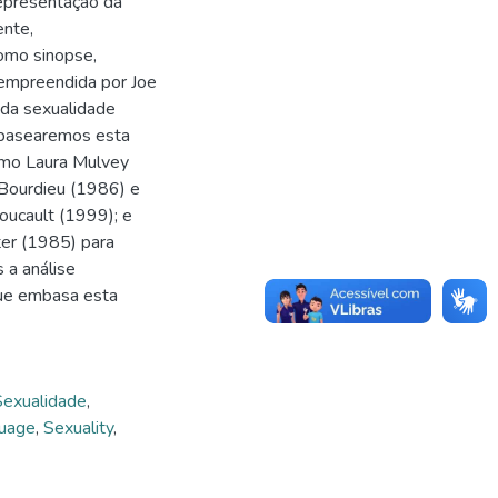
representação da
ente,
omo sinopse,
 empreendida por Joe
 da sexualidade
, basearemos esta
omo Laura Mulvey
 Bourdieu (1986) e
oucault (1999); e
ter (1985) para
 a análise
que embasa esta
Sexualidade
,
guage
,
Sexuality
,