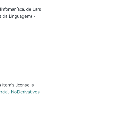
infomaníaca, de Lars
s da Linguagem) -
item's license is
cial-NoDerivatives