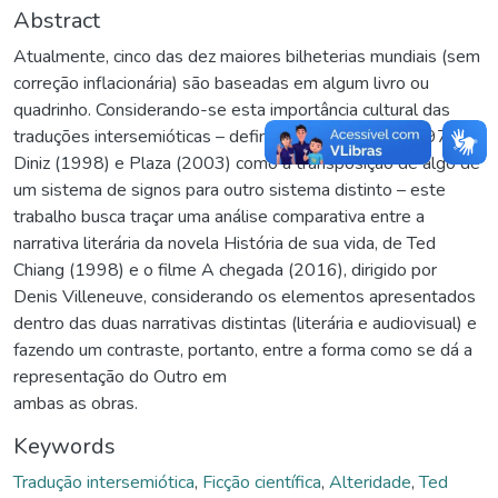
Abstract
Atualmente, cinco das dez maiores bilheterias mundiais (sem
correção inflacionária) são baseadas em algum livro ou
quadrinho. Considerando-se esta importância cultural das
traduções intersemióticas – definidas por Jakobson (1974),
Diniz (1998) e Plaza (2003) como a transposição de algo de
um sistema de signos para outro sistema distinto – este
trabalho busca traçar uma análise comparativa entre a
narrativa literária da novela História de sua vida, de Ted
Chiang (1998) e o filme A chegada (2016), dirigido por
Denis Villeneuve, considerando os elementos apresentados
dentro das duas narrativas distintas (literária e audiovisual) e
fazendo um contraste, portanto, entre a forma como se dá a
representação do Outro em
ambas as obras.
Keywords
Tradução intersemiótica
,
Ficção científica
,
Alteridade
,
Ted