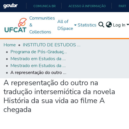
COMUNICA BR
ACESSO À INFORMAÇÃO
PARTI
IR
Communities
All of
PARA
&
Statistics
Log In
DSpace
O
Collections
CONTEÚDO
Home
INSTITUTO DE ESTUDOS DA LINGUAGEM
Programa de Pós-Graduação em Estudos da Linguagem (PPGEL)
Mestrado em Estudos da Linguagem - PPGEL
Mestrado em Estudos da Linguagem - PPGEL
A representação do outro na tradução intersemiótica da novela História da sua vida ao filme A chegada
A representação do outro na
tradução intersemiótica da novela
História da sua vida ao filme A
chegada