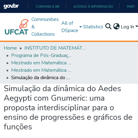
COMUNICA BR
ACESSO À INFORMAÇÃO
PARTI
IR
Communities
All of
PARA
&
Statistics
Log In
DSpace
O
Collections
CONTEÚDO
Home
INSTITUTO DE MATEMÁTICA E TECNOLOGIA
Programa de Pós-Graduação em Matemática (PROFMAT)
Mestrado em Matemática em Rede Nacional - PROFMAT
Mestrado em Matemática em Rede Nacional - PROFMAT
Simulação da dinâmica do Aedes Aegypti com Gnumeric: uma proposta interdisciplinar para o ensino de progressões e gráficos de funções
Simulação da dinâmica do Aedes
Aegypti com Gnumeric: uma
proposta interdisciplinar para o
ensino de progressões e gráficos de
funções