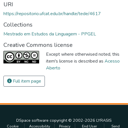
URI
https://repositorio.ufcat.edu.br/handle/tede/4617
Collections
Mestrado em Estudos da Linguagem - PPGEL
Creative Commons license
Except where otherwised noted, this
item's license is described as
Acesso
Aberto
Full item page
DSpace software
copyright © 2002-2026
LYRASIS
Cookie
Accessibility
Privacy
End User
Send