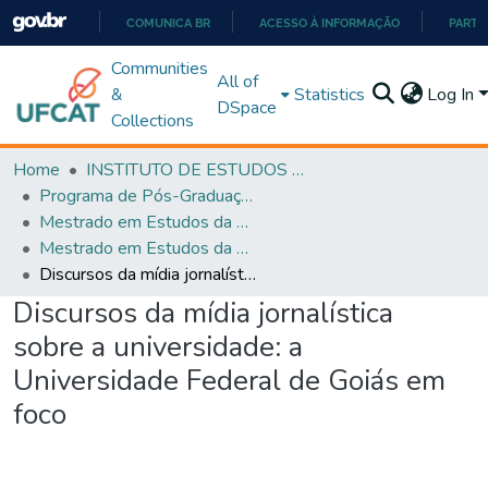
COMUNICA BR
ACESSO À INFORMAÇÃO
PARTI
IR
Communities
All of
PARA
&
Statistics
Log In
DSpace
O
Collections
CONTEÚDO
Home
INSTITUTO DE ESTUDOS DA LINGUAGEM
Programa de Pós-Graduação em Estudos da Linguagem (PPGEL)
Mestrado em Estudos da Linguagem - PPGEL
Mestrado em Estudos da Linguagem - PPGEL
Discursos da mídia jornalística sobre a universidade: a Universidade Federal de Goiás em foco
Discursos da mídia jornalística
sobre a universidade: a
Universidade Federal de Goiás em
foco