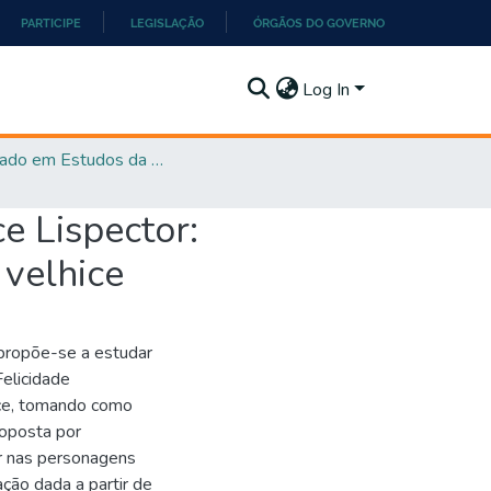
PARTICIPE
LEGISLAÇÃO
ÓRGÃOS DO GOVERNO
Log In
Mestrado em Estudos da Linguagem - PPGEL
e Lispector:
 velhice
, propõe-se a estudar
elicidade
hice, tomando como
roposta por
r nas personagens
ção dada a partir de