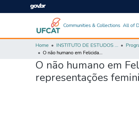
Communities & Collections
All of
Home
INSTITUTO DE ESTUDOS DA LINGUAGEM
O não humano em Felicidade Clandestina, de Clarice Lispector: representações femininas na infância, vida adulta e velhice
O não humano em Felic
representações feminin