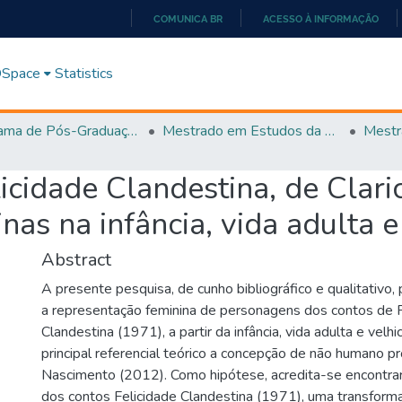
COMUNICA BR
ACESSO À INFORMAÇÃO
IR
PARA
 DSpace
Statistics
O
CONTEÚDO
Programa de Pós-Graduação em Estudos da Linguagem (PPGEL)
Mestrado em Estudos da Linguagem - PPGEL
idade Clandestina, de Claric
as na infância, vida adulta e
Abstract
A presente pesquisa, de cunho bibliográfico e qualitativo
a representação feminina de personagens dos contos de F
Clandestina (1971), a partir da infância, vida adulta e vel
principal referencial teórico a concepção de não humano p
Nascimento (2012). Como hipótese, acredita-se encontra
dos contos Felicidade Clandestina (1971), uma transforma