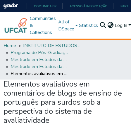
COMUNICA BR
ACESSO À INFORMAÇÃO
PARTI
IR
Communities
All of
PARA
&
Statistics
Log In
DSpace
O
Collections
CONTEÚDO
Home
INSTITUTO DE ESTUDOS DA LINGUAGEM
Programa de Pós-Graduação em Estudos da Linguagem (PPGEL)
Mestrado em Estudos da Linguagem - PPGEL
Mestrado em Estudos da Linguagem - PPGEL
Elementos avaliativos em comentários de blogs de ensino de português para surdos sob a perspectiva do sistema de avaliatividade
Elementos avaliativos em
comentários de blogs de ensino de
português para surdos sob a
perspectiva do sistema de
avaliatividade