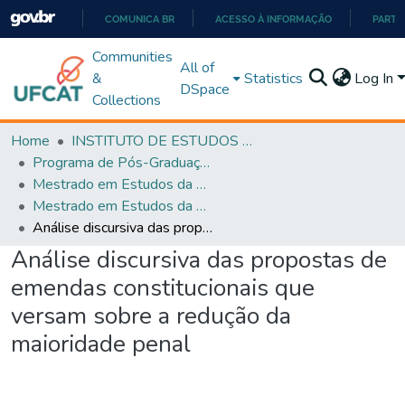
COMUNICA BR
ACESSO À INFORMAÇÃO
PARTI
IR
Communities
All of
PARA
&
Statistics
Log In
DSpace
O
Collections
CONTEÚDO
Home
INSTITUTO DE ESTUDOS DA LINGUAGEM
Programa de Pós-Graduação em Estudos da Linguagem (PPGEL)
Mestrado em Estudos da Linguagem - PPGEL
Mestrado em Estudos da Linguagem - PPGEL
Análise discursiva das propostas de emendas constitucionais que versam sobre a redução da maioridade penal
Análise discursiva das propostas de
emendas constitucionais que
versam sobre a redução da
maioridade penal