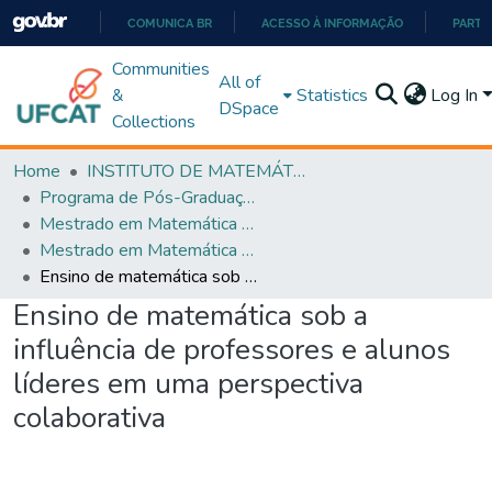
COMUNICA BR
ACESSO À INFORMAÇÃO
PARTI
IR
Communities
All of
PARA
&
Statistics
Log In
DSpace
O
Collections
CONTEÚDO
Home
INSTITUTO DE MATEMÁTICA E TECNOLOGIA
Programa de Pós-Graduação em Matemática (PROFMAT)
Mestrado em Matemática em Rede Nacional - PROFMAT
Mestrado em Matemática em Rede Nacional - PROFMAT
Ensino de matemática sob a influência de professores e alunos líderes em uma perspectiva colaborativa
Ensino de matemática sob a
influência de professores e alunos
líderes em uma perspectiva
colaborativa