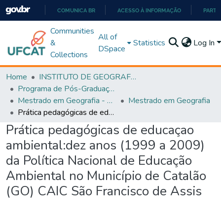
COMUNICA BR
ACESSO À INFORMAÇÃO
PARTI
IR
Communities
All of
PARA
&
Statistics
Log In
DSpace
O
Collections
CONTEÚDO
Home
INSTITUTO DE GEOGRAFIA
Programa de Pós-Graduação em Geografia - PPGGEO
Mestrado em Geografia - PPGGEO
Mestrado em Geografia
Prática pedagógicas de educaçao ambiental:dez anos (1999 a 2009) da Política Nacional de Educação Ambiental no Município de Catalão (GO) CAIC São Francisco de Assis
Prática pedagógicas de educaçao
ambiental:dez anos (1999 a 2009)
da Política Nacional de Educação
Ambiental no Município de Catalão
(GO) CAIC São Francisco de Assis