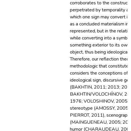
corroborates to the construct
perpetrated by temporality an
which one sign may convert in 
as a concluded materialism in 
represented, but in the relatio
while converting into a symbol
something exterior to its own 
object, thus being ideologica
Therefore, our reflection theor
methodologic that constitute 
considers the conceptions of d
ideological sign, discursive g
(BAKHTIN, 2011; 2013; 201
BAKHTIN/VOLOCHÍNOV, 20
1976; VOLOSHINOV, 2005), 
stereotype (AMOSSY, 2005
PIERROT, 2011), scenography
(MAINGUENEAU, 2005; 2008
humor (CHARAUDEAU, 2006;