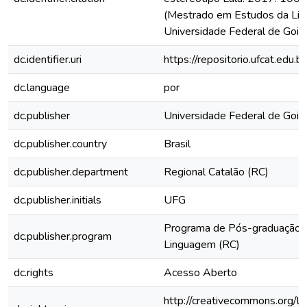
(Mestrado em Estudos da Lin
Universidade Federal de Goiás
dc.identifier.uri
https://repositorio.ufcat.edu.
dc.language
por
dc.publisher
Universidade Federal de Goiá
dc.publisher.country
Brasil
dc.publisher.department
Regional Catalão (RC)
dc.publisher.initials
UFG
Programa de Pós-graduação 
dc.publisher.program
Linguagem (RC)
dc.rights
Acesso Aberto
http://creativecommons.org/li