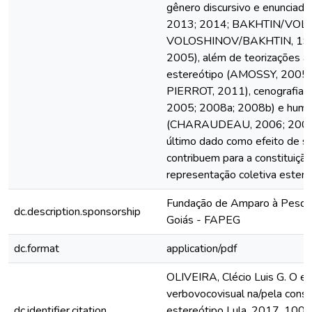
gênero discursivo e enuncia
2013; 2014; BAKHTIN/VOL
VOLOSHINOV/BAKHTIN, 19
2005), além de teorizações a 
estereótipo (AMOSSY, 2005
PIERROT, 2011), cenografi
2005; 2008a; 2008b) e humo
(CHARAUDEAU, 2006; 2007;
último dado como efeito de s
contribuem para a constituiçã
representação coletiva estere
Fundação de Amparo à Pesqu
dc.description.sponsorship
Goiás - FAPEG
dc.format
application/pdf
OLIVEIRA, Clécio Luis G. O e
verbovocovisual na/pela const
dc.identifier.citation
estereótipo Lula. 2017. 100 f