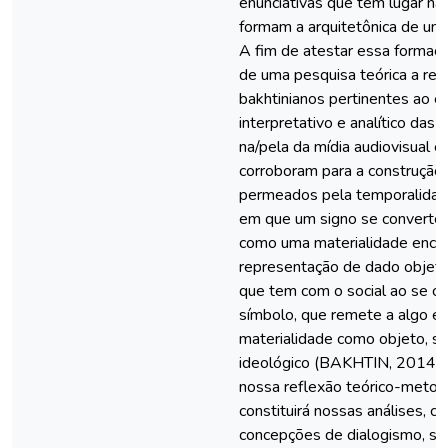
enunciativas que têm lugar na 
formam a arquitetônica de um
A fim de atestar essa forma
de uma pesquisa teórica a res
bakhtinianos pertinentes ao 
interpretativo e analítico das 
na/pela da mídia audiovisual 
corroboram para a construção
permeados pela temporalidad
em que um signo se converte 
como uma materialidade ence
representação de dado objeto
que tem com o social ao se c
símbolo, que remete a algo ext
materialidade como objeto, s
ideológico (BAKHTIN, 2014).
nossa reflexão teórico-metod
constituirá nossas análises, c
concepções de dialogismo, sig