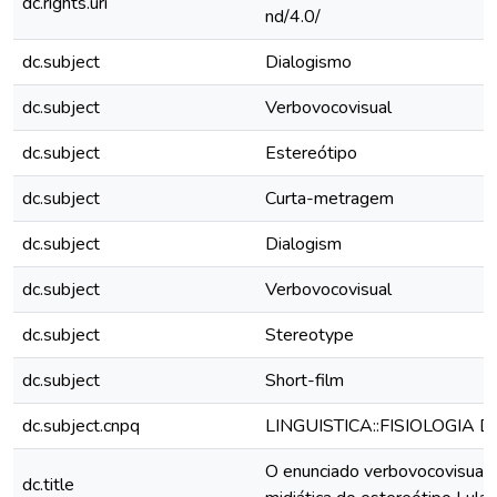
dc.rights.uri
nd/4.0/
dc.subject
Dialogismo
dc.subject
Verbovocovisual
dc.subject
Estereótipo
dc.subject
Curta-metragem
dc.subject
Dialogism
dc.subject
Verbovocovisual
dc.subject
Stereotype
dc.subject
Short-film
dc.subject.cnpq
LINGUISTICA::FISIOLOGIA
O enunciado verbovocovisual 
dc.title