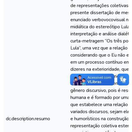
de representações coletivas. 
presente dissertação de mestr
enunciado verbovocovisual na
midiática do estereótipo Lula”
interpretação e análise dialéti
curta-metragem “Os três porq
Lula”, uma vez que a relação 
considerando que o Eu não ex
em um processo contínuo em
dizeres na exterioridade, que
encontro entre interioridades 
identidade. Assim, o enunciad
gênero discursivo, pois é resu
humana e é formado por uma e
que estabelece uma relação e
variados discursos, sejam eles p
dc.description.resumo
e humorísticos na construção
representação coletiva ester