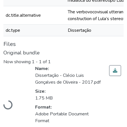
midiática do estereótipo Lula
The verbovocovisual utterance
dc.title.alternative
construction of Lula’s stereot
dc.type
Dissertação
Files
Original bundle
Now showing
1 - 1 of 1
Name:
Dissertação - Clécio Luis
Gonçalves de Oliveira - 2017.pdf
Size:
1.75 MB
Loading...
Format:
Adobe Portable Document
Format