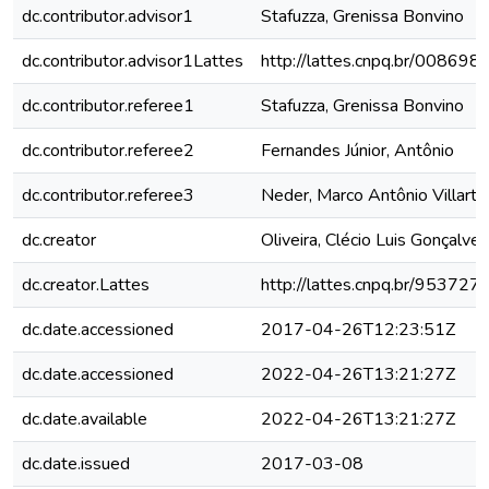
dc.contributor.advisor1
Stafuzza, Grenissa Bonvino
dc.contributor.advisor1Lattes
http://lattes.cnpq.br/0086
dc.contributor.referee1
Stafuzza, Grenissa Bonvino
dc.contributor.referee2
Fernandes Júnior, Antônio
dc.contributor.referee3
Neder, Marco Antônio Villarta
dc.creator
Oliveira, Clécio Luis Gonçalve
dc.creator.Lattes
http://lattes.cnpq.br/9537
dc.date.accessioned
2017-04-26T12:23:51Z
dc.date.accessioned
2022-04-26T13:21:27Z
dc.date.available
2022-04-26T13:21:27Z
dc.date.issued
2017-03-08