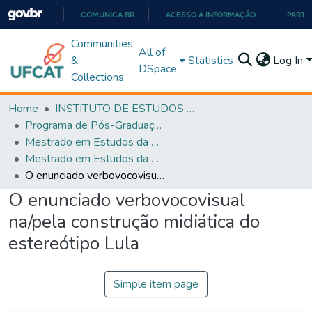
COMUNICA BR
ACESSO À INFORMAÇÃO
PARTI
IR
Communities
All of
PARA
&
Statistics
Log In
DSpace
O
Collections
CONTEÚDO
Home
INSTITUTO DE ESTUDOS DA LINGUAGEM
Programa de Pós-Graduação em Estudos da Linguagem (PPGEL)
Mestrado em Estudos da Linguagem - PPGEL
Mestrado em Estudos da Linguagem - PPGEL
O enunciado verbovocovisual na/pela construção midiática do estereótipo Lula
O enunciado verbovocovisual
na/pela construção midiática do
estereótipo Lula
Simple item page