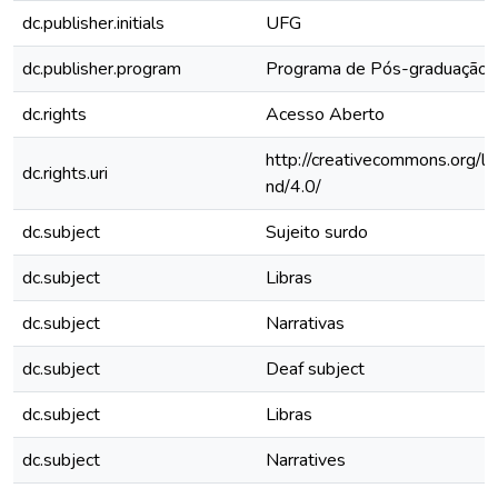
dc.publisher.initials
UFG
dc.publisher.program
Programa de Pós-graduação e
dc.rights
Acesso Aberto
http://creativecommons.org/li
dc.rights.uri
nd/4.0/
dc.subject
Sujeito surdo
dc.subject
Libras
dc.subject
Narrativas
dc.subject
Deaf subject
dc.subject
Libras
dc.subject
Narratives