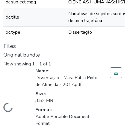
dc.subject.cnpq
CIENCIAS HUMANAS::HIST
Narrativas de sujeitos surdos:
dc.title
de uma trajetória
dc.type
Dissertação
Files
Original bundle
Now showing
1 - 1 of 1
Name:
Dissertação - Mara Rúbia Pinto
de Almeida - 2017.pdf
Size:
3.52 MB
ding...
Format:
Adobe Portable Document
Format