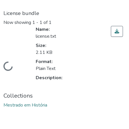
License bundle
Now showing
1 - 1 of 1
Name:
license.txt
Size:
2.11 KB
Format:
ding...
Plain Text
Description:
Collections
Mestrado em História