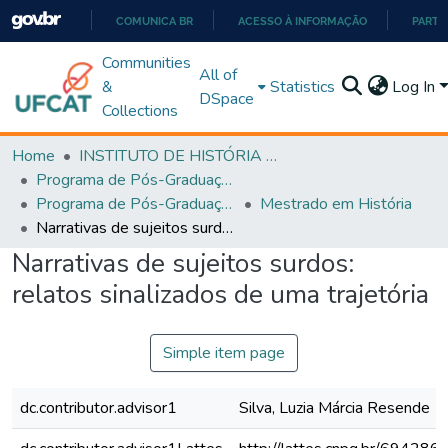
COMUNICA BR
ACESSO À INFORMAÇÃO
PARTI
IR
Communities
All of
PARA
&
Statistics
Log In
DSpace
O
Collections
CONTEÚDO
Home
INSTITUTO DE HISTÓRIA E CIÊNCIAS SOCIAIS
Programa de Pós-Graduação em História, Cultura e Formação de Professores (PPGH-MP)
Programa de Pós-Graduação em História, Cultura e Formação de Professores - PPGH-MP
Mestrado em História
Narrativas de sujeitos surdos: relatos sinalizados de uma trajetória
Narrativas de sujeitos surdos:
relatos sinalizados de uma trajetória
Simple item page
dc.contributor.advisor1
Silva, Luzia Márcia Resende