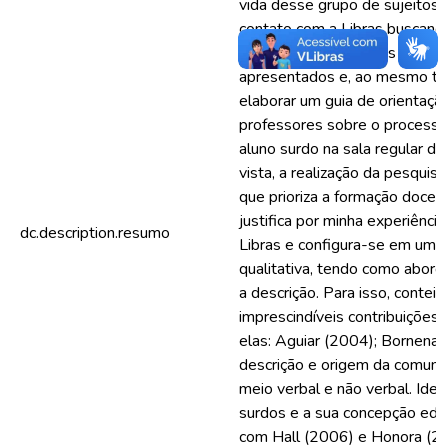
vida desse grupo de sujeitos 
contato com a Libras buscand
padrão de recorrências nos re
apresentados e, ao mesmo te
elaborar um guia de orientaçã
professores sobre o processo
aluno surdo na sala regular d
vista, a realização da pesqui
que prioriza a formação docen
justifica por minha experiênci
dc.description.resumo
Libras e configura-se em uma
qualitativa, tendo como abord
a descrição. Para isso, contei
imprescindíveis contribuições 
elas: Aguiar (2004); Bornena
descrição e origem da comuni
meio verbal e não verbal. Ident
surdos e a sua concepção educ
com Hall (2006) e Honora (20