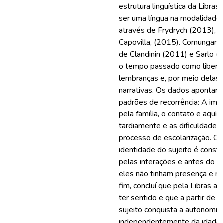
estrutura linguística da Libras
ser uma língua na modalidade 
através de Frydrych (2013), F
Capovilla, (2015). Comungam
de Clandinin (2011) e Sarlo (
o tempo passado como libert
lembranças e, por meio delas,
narrativas. Os dados apontara
padrões de recorrência: A impo
pela família, o contato e aquis
tardiamente e as dificuldades
processo de escolarização. Ob
identidade do sujeito é const
pelas interações e antes do c
eles não tinham presença e n
fim, concluí que pela Libras a
ter sentido e que a partir de s
sujeito conquista a autonomia,
independentemente da idade e