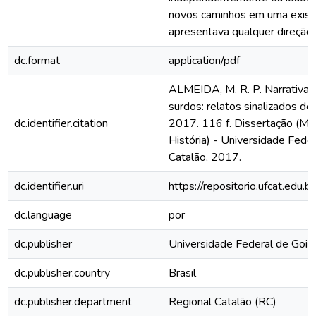
novos caminhos em uma exist
apresentava qualquer direção.
dc.format
application/pdf
ALMEIDA, M. R. P. Narrativas 
surdos: relatos sinalizados de 
dc.identifier.citation
2017. 116 f. Dissertação (M
História) - Universidade Feder
Catalão, 2017.
dc.identifier.uri
https://repositorio.ufcat.edu.
dc.language
por
dc.publisher
Universidade Federal de Goiá
dc.publisher.country
Brasil
dc.publisher.department
Regional Catalão (RC)