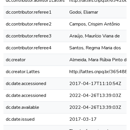
dc.contributor.advisor1Lattes
http://lattes.cnpq.br/6942
dc.contributor.referee1
Godoi, Eliamar
dc.contributor.referee2
Campos, Crispim Antônio
dc.contributor.referee3
Araújo, Maurício Viana de
dc.contributor.referee4
Santos, Regma Maria dos
dc.creator
Almeida, Mara Rúbia Pinto de
dc.creator.Lattes
http://lattes.cnpq.br/3654
dc.date.accessioned
2017-04-17T11:10:54Z
dc.date.accessioned
2022-04-26T13:39:03Z
dc.date.available
2022-04-26T13:39:03Z
dc.date.issued
2017-03-17