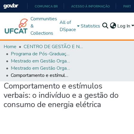
COMUNICA BR
ACESSO À INFORMAÇÃO
PARTI
IR
Communities
All of
PARA
&
Statistics
Log In
DSpace
O
Collections
CONTEÚDO
Home
CENTRO DE GESTÃO E NEGÓCIOS
Programa de Pós-Graduação em Gestão Organizacional (PPGGO)
Mestrado em Gestão Organizacional - PPGGO
Mestrado em Gestão Organizacional - PPGGO
Comportamento e estímulos verbais: o indivíduo e a gestão do consumo de energia elétrica
Comportamento e estímulos
verbais: o indivíduo e a gestão do
consumo de energia elétrica