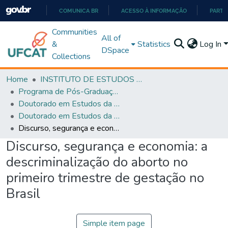
COMUNICA BR
ACESSO À INFORMAÇÃO
PARTI
IR
Communities
All of
PARA
&
Statistics
Log In
DSpace
O
Collections
CONTEÚDO
Home
INSTITUTO DE ESTUDOS DA LINGUAGEM
Programa de Pós-Graduação em Estudos da Linguagem (PPGEL)
Doutorado em Estudos da Linguagem - PPGEL
Doutorado em Estudos da Linguagem - PPGEL
Discurso, segurança e economia: a descriminalização do aborto no primeiro trimestre de gestação no Brasil
Discurso, segurança e economia: a
descriminalização do aborto no
primeiro trimestre de gestação no
Brasil
Simple item page