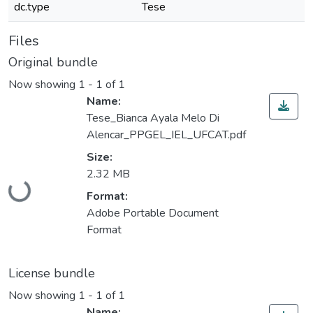
dc.type
Tese
Files
Original bundle
Now showing
1 - 1 of 1
Name:
Tese_Bianca Ayala Melo Di
Alencar_PPGEL_IEL_UFCAT.pdf
Size:
2.32 MB
Loading...
Format:
Adobe Portable Document
Format
License bundle
Now showing
1 - 1 of 1
Name: