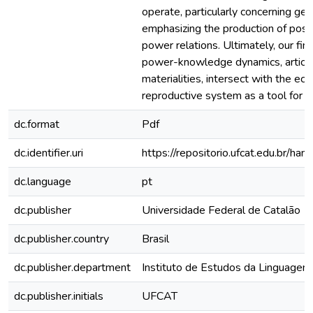
operate, particularly concerning gend
emphasizing the production of positi
power relations. Ultimately, our fi
power-knowledge dynamics, articul
materialities, intersect with the e
reproductive system as a tool for pol
dc.format
Pdf
dc.identifier.uri
https://repositorio.ufcat.edu.br/
dc.language
pt
dc.publisher
Universidade Federal de Catalão
dc.publisher.country
Brasil
dc.publisher.department
Instituto de Estudos da Linguagem 
dc.publisher.initials
UFCAT