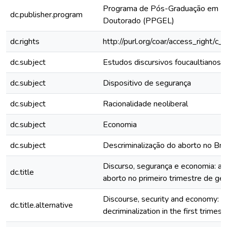
Programa de Pós-Graduação em Es
dc.publisher.program
Doutorado (PPGEL)
dc.rights
http://purl.org/coar/access_right/c_
dc.subject
Estudos discursivos foucaultianos
dc.subject
Dispositivo de segurança
dc.subject
Racionalidade neoliberal
dc.subject
Economia
dc.subject
Descriminalização do aborto no Bras
Discurso, segurança e economia: a 
dc.title
aborto no primeiro trimestre de ges
Discourse, security and economy: t
dc.title.alternative
decriminalization in the first trimest