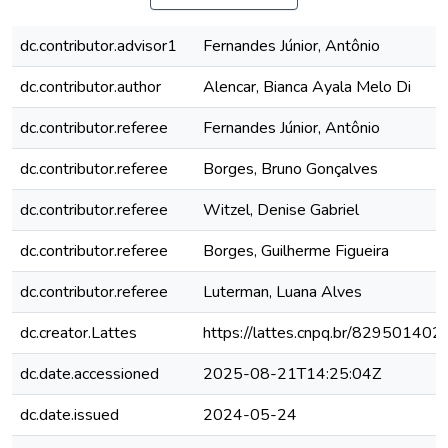
dc.contributor.advisor1
Fernandes Júnior, Antônio
dc.contributor.author
Alencar, Bianca Ayala Melo Di
dc.contributor.referee
Fernandes Júnior, Antônio
dc.contributor.referee
Borges, Bruno Gonçalves
dc.contributor.referee
Witzel, Denise Gabriel
dc.contributor.referee
Borges, Guilherme Figueira
dc.contributor.referee
Luterman, Luana Alves
dc.creator.Lattes
https://lattes.cnpq.br/8295014
dc.date.accessioned
2025-08-21T14:25:04Z
dc.date.issued
2024-05-24