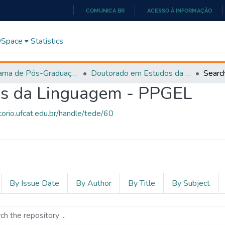
COMUNICA BR
ACESSO À INFORMAÇÃO
IR
PARA
 DSpace
Statistics
O
CONTEÚDO
Programa de Pós-Graduação em Estudos da Linguagem (PPGEL)
Doutorado em Estudos da Linguagem - PPGEL
Searc
s da Linguagem - PPGEL
itorio.ufcat.edu.br/handle/tede/60
By Issue Date
By Author
By Title
By Subject