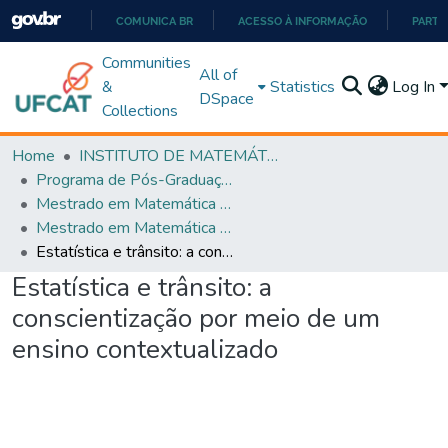
COMUNICA BR
ACESSO À INFORMAÇÃO
PARTI
IR
Communities
All of
PARA
&
Statistics
Log In
DSpace
O
Collections
CONTEÚDO
Home
INSTITUTO DE MATEMÁTICA E TECNOLOGIA
Programa de Pós-Graduação em Matemática (PROFMAT)
Mestrado em Matemática em Rede Nacional - PROFMAT
Mestrado em Matemática em Rede Nacional - PROFMAT
Estatística e trânsito: a conscientização por meio de um ensino contextualizado
Estatística e trânsito: a
conscientização por meio de um
ensino contextualizado