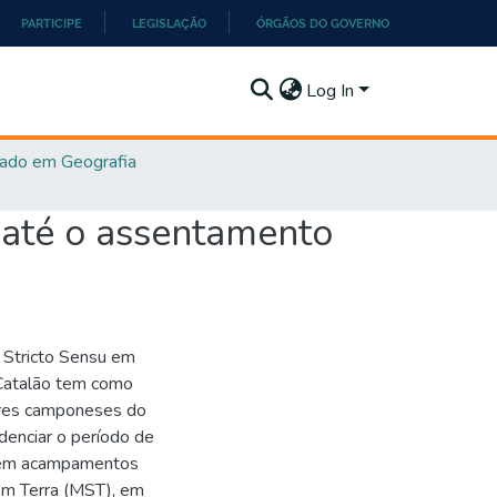
PARTICIPE
LEGISLAÇÃO
ÓRGÃOS DO GOVERNO
Log In
ado em Geografia
i até o assentamento
 Stricto Sensu em
 Catalão tem como
dores camponeses do
denciar o período de
o em acampamentos
em Terra (MST), em