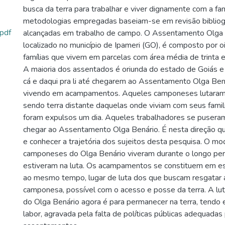
busca da terra para trabalhar e viver dignamente com a famí
metodologias empregadas baseiam-se em revisão bibliográ
pdf
alcançadas em trabalho de campo. O Assentamento Olga 
localizado no município de Ipameri (GO), é composto por o
famílias que vivem em parcelas com área média de trinta e
A maioria dos assentados é oriunda do estado de Goiás e 
cá e daqui pra li até chegarem ao Assentamento Olga Ben
vivendo em acampamentos. Aqueles camponeses lutaram
sendo terra distante daquelas onde viviam com seus famil
foram expulsos um dia. Aqueles trabalhadores se pusera
chegar ao Assentamento Olga Benário. É nesta direção qu
e conhecer a trajetória dos sujeitos desta pesquisa. O mo
camponeses do Olga Benário viveram durante o longo pe
estiveram na luta. Os acampamentos se constituem em es
ao mesmo tempo, lugar de luta dos que buscam resgatar 
camponesa, possível com o acesso e posse da terra. A lu
do Olga Benário agora é para permanecer na terra, tendo 
labor, agravada pela falta de políticas públicas adequadas