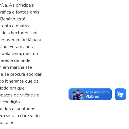
lia. As principais
fica e fontes orais
Benário está
itenta e quatro
 dois hectares cada.
estiveram de lá para
ário. Foram anos
 pela terra, mesmo
iares e de onde
m em marcha até
e se procura abordar
do itinerante que os
ríodo em que
paços de vivência e,
a condição
ta dos assentados
em vista a dureza do
 para os