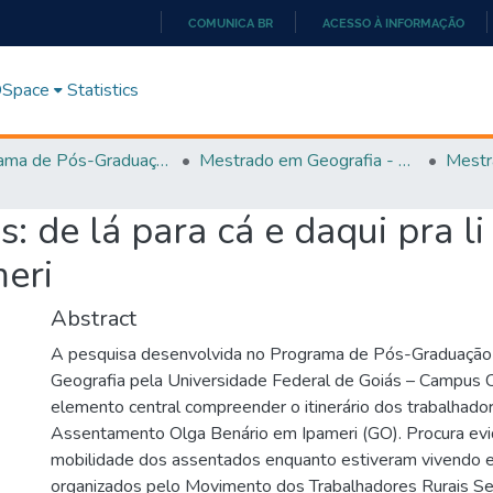
COMUNICA BR
ACESSO À INFORMAÇÃO
IR
PARA
 DSpace
Statistics
O
CONTEÚDO
Programa de Pós-Graduação em Geografia - PPGGEO
Mestrado em Geografia - PPGGEO
Mestr
s: de lá para cá e daqui pra l
eri
Abstract
A pesquisa desenvolvida no Programa de Pós-Graduação
Geografia pela Universidade Federal de Goiás – Campus
elemento central compreender o itinerário dos trabalha
Assentamento Olga Benário em Ipameri (GO). Procura evi
mobilidade dos assentados enquanto estiveram vivend
organizados pelo Movimento dos Trabalhadores Rurais S