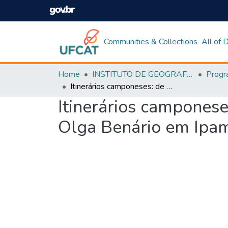
Communities & Collections
All of
Home
INSTITUTO DE GEOGRAFIA
Itinerários camponeses: de lá para cá e daqui pra li até o assentamento Olga Benário em Ipameri
Itinerários camponese
Olga Benário em Ipam