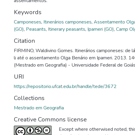
assentamentos.
Keywords
Camponeses
,
Itinerários camponeses
,
Assentamento Olga
(GO)
,
Peasants
,
Itinerary peasants
,
Ipameri (GO)
,
Camp Ol
Citation
FIRMINO, Waldivino Gomes. Itinerários camponeses: de lá 
li até o assentamento Olga Benário em Ipameri. 2013. 140
(Mestrado em Geografia) - Universidade Federal de Goiás
URI
https://repositorio.ufcat.edu.br/handle/tede/3672
Collections
Mestrado em Geografia
Creative Commons license
Except where otherwised noted, this 