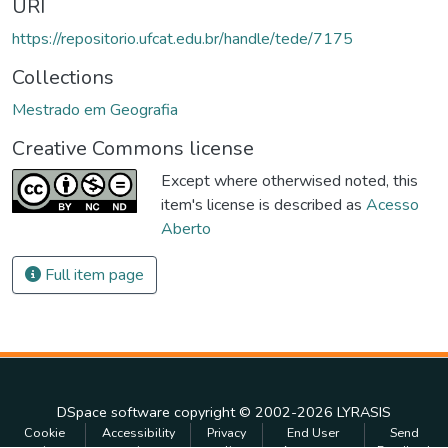
URI
https://repositorio.ufcat.edu.br/handle/tede/7175
Collections
Mestrado em Geografia
Creative Commons license
Except where otherwised noted, this
item's license is described as
Acesso
Aberto
Full item page
DSpace software
copyright © 2002-2026
LYRASIS
Cookie
Accessibility
Privacy
End User
Send