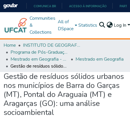
COMUNICA BR
ACESSO À INFORMAÇÃO
PARTI
IR
Communities
All of
PARA
&
Statistics
Log In
DSpace
O
Collections
CONTEÚDO
Home
INSTITUTO DE GEOGRAFIA
Programa de Pós-Graduação em Geografia - PPGGEO
Mestrado em Geografia - PPGGEO
Mestrado em Geografia
Gestão de resíduos sólidos urbanos nos municípios de Barra do Garças (MT), Pontal do Araguaia (MT) e Aragarças (GO): uma análise socioambiental
Gestão de resíduos sólidos urbanos
nos municípios de Barra do Garças
(MT), Pontal do Araguaia (MT) e
Aragarças (GO): uma análise
socioambiental