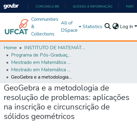
COMUNICA BR
ACESSO À INFORMAÇÃO
PARTI
IR
Communities
All of
PARA
&
Statistics
Log In
DSpace
O
Collections
CONTEÚDO
Home
INSTITUTO DE MATEMÁTICA E TECNOLOGIA
Programa de Pós-Graduação em Matemática (PROFMAT)
Mestrado em Matemática em Rede Nacional - PROFMAT
Mestrado em Matemática em Rede Nacional - PROFMAT
GeoGebra e a metodologia de resolução de problemas: aplicações na inscrição e circunscrição de sólidos geométricos
GeoGebra e a metodologia de
resolução de problemas: aplicações
na inscrição e circunscrição de
sólidos geométricos