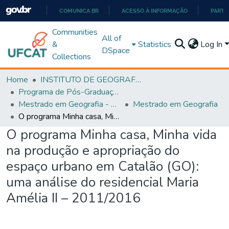
COMUNICA BR
ACESSO À INFORMAÇÃO
PARTI
IR
Communities
All of
PARA
&
Statistics
Log In
DSpace
O
Collections
CONTEÚDO
Home
INSTITUTO DE GEOGRAFIA
Programa de Pós-Graduação em Geografia - PPGGEO
Mestrado em Geografia - PPGGEO
Mestrado em Geografia
O programa Minha casa, Minha vida na produção e apropriação do espaço urbano em Catalão (GO): uma análise do residencial Maria Amélia II – 2011/2016
O programa Minha casa, Minha vida
na produção e apropriação do
espaço urbano em Catalão (GO):
uma análise do residencial Maria
Amélia II – 2011/2016