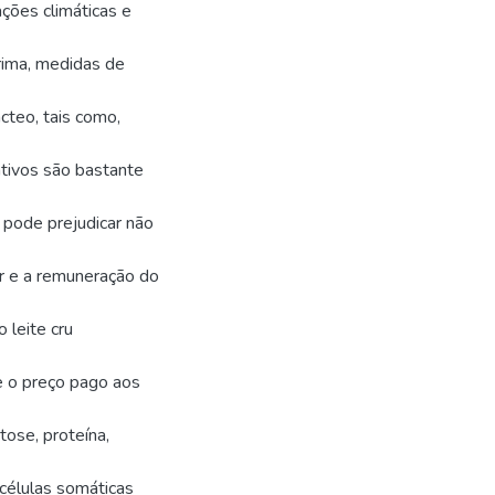
ações climáticas e
rima, medidas de
cteo, tais como,
ativos são bastante
, pode prejudicar não
r e a remuneração do
 leite cru
e o preço pago aos
tose, proteína,
células somáticas