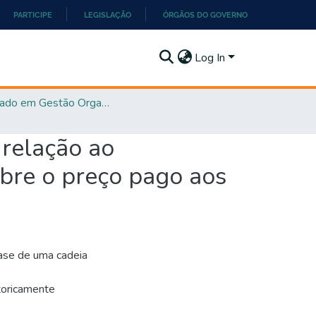
PARTICIPE
LEGISLAÇÃO
ÓRGÃOS DO GOVERNO
Log In
Mestrado em Gestão Organizacional - PPGGO
 relação ao
obre o preço pago aos
base de uma cadeia
toricamente