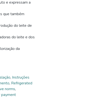
duto e expressam a
mas que também
rodução do leite de
doras do leite e dos
lorização da
slação
,
Instruções
mento
,
Refrigerated
ve norms
,
r payment