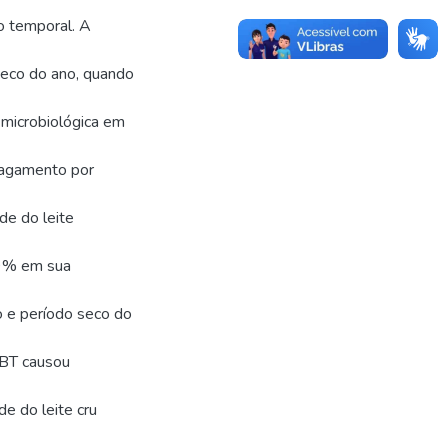
o temporal. A
seco do ano, quando
 microbiológica em
Pagamento por
de do leite
,9% em sua
o e período seco do
CBT causou
e do leite cru