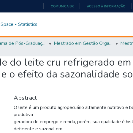
COMUNICA BR
ACESSO À INFORMAÇÃO
IR
PARA
 DSpace
Statistics
O
CONTEÚDO
Programa de Pós-Graduação em Gestão Organizacional (PPGGO)
Mestrado em Gestão Organizacional - PPGGO
e do leite cru refrigerado em
e o efeito da sazonalidade s
Abstract
O leite é um produto agropecuário altamente nutritivo e 
produtiva
geradora de emprego e renda, porém, sua qualidade é his
deficiente e sazonal em