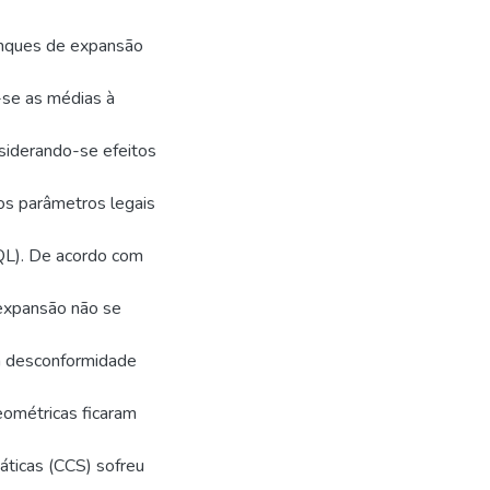
anques de expansão
se as médias à
siderando-se efeitos
os parâmetros legais
QL). De acordo com
e expansão não se
m desconformidade
geométricas ficaram
áticas (CCS) sofreu