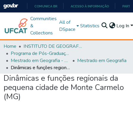
COMUNICA BR
ACESSO À INFORMAÇÃO
PARTI
IR
Communities
All of
PARA
&
Statistics
Log In
DSpace
O
Collections
CONTEÚDO
Home
INSTITUTO DE GEOGRAFIA
Programa de Pós-Graduação em Geografia - PPGGEO
Mestrado em Geografia - PPGGEO
Mestrado em Geografia
Dinâmicas e funções regionais da pequena cidade de Monte Carmelo (MG)
Dinâmicas e funções regionais da
pequena cidade de Monte Carmelo
(MG)