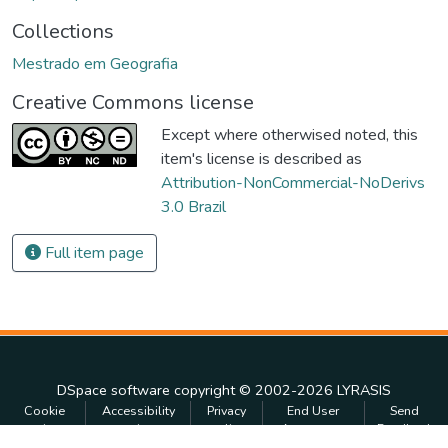
Collections
Mestrado em Geografia
Creative Commons license
Except where otherwised noted, this
item's license is described as
Attribution-NonCommercial-NoDerivs
3.0 Brazil
Full item page
DSpace software
copyright © 2002-2026
LYRASIS
Cookie
Accessibility
Privacy
End User
Send
settings
settings
policy
Agreement
Feedback