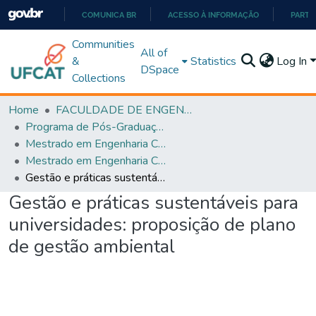
COMUNICA BR
ACESSO À INFORMAÇÃO
PARTI
IR
Communities
All of
PARA
&
Statistics
Log In
DSpace
O
Collections
CONTEÚDO
Home
FACULDADE DE ENGENHARIA
Programa de Pós-Graduação em Engenharia Civil (PPGEC)
Mestrado em Engenharia Civil
Mestrado em Engenharia Civil
Gestão e práticas sustentáveis para universidades: proposição de plano de gestão ambiental
Gestão e práticas sustentáveis para
universidades: proposição de plano
de gestão ambiental