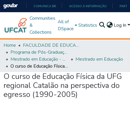
COMUNICA BR
ACESSO À INFORMAÇÃO
PARTI
IR
Communities
All of
PARA
&
Statistics
Log In
DSpace
O
Collections
CONTEÚDO
Home
FACULDADE DE EDUCAÇÃO
Programa de Pós-Graduação em Educação (PPGEDUC)
Mestrado em Educação - PPGEDUC
Mestrado em Educação
O curso de Educação Física da UFG regional Catalão na perspectiva do egresso (1990-2005)
O curso de Educação Física da UFG
regional Catalão na perspectiva do
egresso (1990-2005)