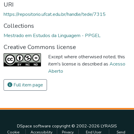
URI
https://repositorio.ufcat.edu.br/handle/tede/7315
Collections
Mestrado em Estudos da Linguagem - PPGEL
Creative Commons license
Except where otherwised noted, this
item's license is described as
Acesso
Aberto
Full item page
DSpace software
copyright © 2002-2026
LYRASIS
Cookie
Accessibility
Privacy
End User
Send