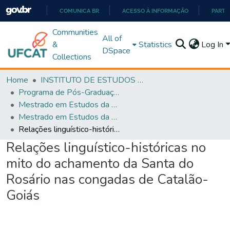
COMUNICA BR
ACESSO À INFORMAÇÃO
PARTI
IR
Communities
All of
PARA
&
Statistics
Log In
DSpace
O
Collections
CONTEÚDO
Home
INSTITUTO DE ESTUDOS DA LINGUAGEM
Programa de Pós-Graduação em Estudos da Linguagem (PPGEL)
Mestrado em Estudos da Linguagem - PPGEL
Mestrado em Estudos da Linguagem - PPGEL
Relações linguístico-históricas no mito do achamento da Santa do Rosário nas congadas de Catalão-Goiás
Relações linguístico-históricas no
mito do achamento da Santa do
Rosário nas congadas de Catalão-
Goiás