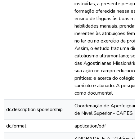
instruídas, a presente pesqui
formação oferecida nessa esco
ensino de línguas às boas mane
habilidades manuais, prendas
inerentes às atribuições femin
no lar ou no exercício da prof
Assim, o estudo traz uma dis
catolicismo ultramontano; so
das Agostinianas Missionária
sua ação no campo educacional
práticas; e acerca do colégio,
currículo e alunado. A pesquis
como documental.
Coordenação de Aperfeiçoam
dc.description.sponsorship
de Nível Superior - CAPES
dc.format
application/pdf
ANDRADE, F. A. “Colégio das 