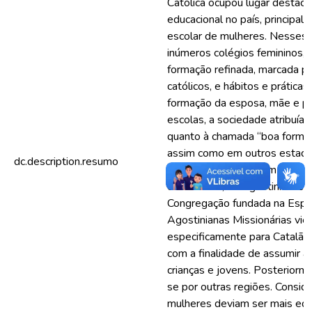
Católica ocupou lugar destac
educacional no país, principa
escolar de mulheres. Nesses 
inúmeros colégios femininos,
formação refinada, marcada po
católicos, e hábitos e práticas
formação da esposa, mãe e pr
escolas, a sociedade atribuía 
quanto à chamada “boa formaç
assim como em outros estados 
dc.description.resumo
congregações atuaram no cam
dentre elas, as Agostinianas M
Congregação fundada na Esp
Agostinianas Missionárias vier
especificamente para Catalã
com a finalidade de assumir a
crianças e jovens. Posteriorm
se por outras regiões. Consid
mulheres deviam ser mais ed