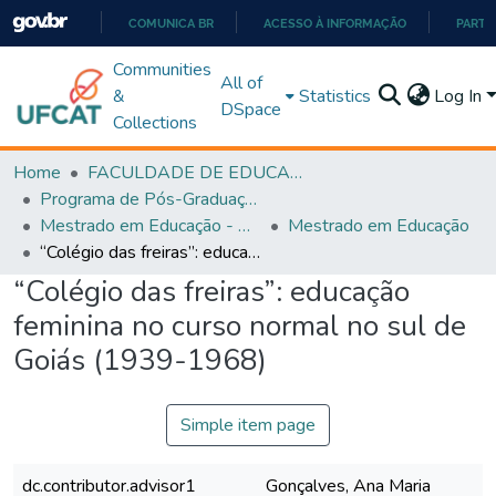
COMUNICA BR
ACESSO À INFORMAÇÃO
PARTI
IR
Communities
All of
PARA
&
Statistics
Log In
DSpace
O
Collections
CONTEÚDO
Home
FACULDADE DE EDUCAÇÃO
Programa de Pós-Graduação em Educação (PPGEDUC)
Mestrado em Educação - PPGEDUC
Mestrado em Educação
“Colégio das freiras”: educação feminina no curso normal no sul de Goiás (1939-1968)
“Colégio das freiras”: educação
feminina no curso normal no sul de
Goiás (1939-1968)
Simple item page
dc.contributor.advisor1
Gonçalves, Ana Maria