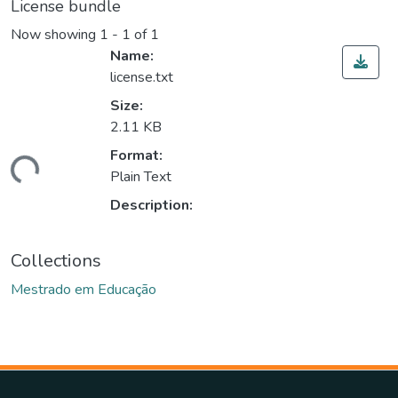
License bundle
Now showing
1 - 1 of 1
Name:
license.txt
Size:
2.11 KB
ading...
Format:
Plain Text
Description:
Collections
Mestrado em Educação