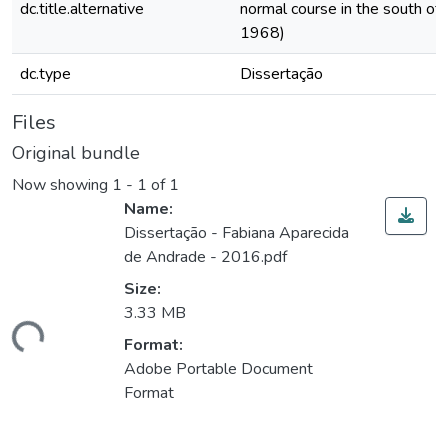
dc.title.alternative
normal course in the south of
1968)
dc.type
Dissertação
Files
Original bundle
Now showing
1 - 1 of 1
Name:
Dissertação - Fabiana Aparecida
de Andrade - 2016.pdf
Size:
ading...
3.33 MB
Format:
Adobe Portable Document
Format