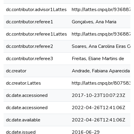
dc.contributor.advisor1Lattes
http://lattes.cnpq.br/9368
dc.contributor.referee1
Gonçalves, Ana Maria
dc.contributor.referee1Lattes
http://lattes.cnpq.br/9368
dc.contributor.referee2
Soares, Ana Carolina Eiras Co
dc.contributor.referee3
Freitas, Eliane Martins de
dc.creator
Andrade, Fabiana Aparecida 
dc.creator.Lattes
http://lattes.cnpq.br/8075
dc.date.accessioned
2017-10-23T10:07:23Z
dc.date.accessioned
2022-04-26T12:41:06Z
dc.date.available
2022-04-26T12:41:06Z
dc.date.issued
2016-06-29