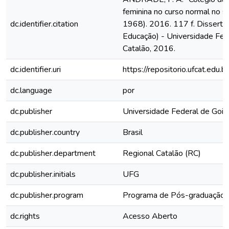
feminina no curso normal no s
dc.identifier.citation
1968). 2016. 117 f. Dissert
Educação) - Universidade Fed
Catalão, 2016.
dc.identifier.uri
https://repositorio.ufcat.edu
dc.language
por
dc.publisher
Universidade Federal de Goiá
dc.publisher.country
Brasil
dc.publisher.department
Regional Catalão (RC)
dc.publisher.initials
UFG
dc.publisher.program
Programa de Pós-graduação 
dc.rights
Acesso Aberto