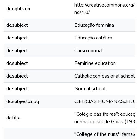
http://creativecommons.org/li
dc.rights.uri
nd/4.0/
dc.subject
Educação feminina
dc.subject
Educação católica
dc.subject
Curso normal
dc.subject
Feminine education
dc.subject
Catholic confessional school
dc.subject
Normal school
dc.subject.cnpq
CIENCIAS HUMANAS::EDU
“Colégio das freiras”: educaçã
dc.title
normal no sul de Goiás (193
"College of the nuns": female 