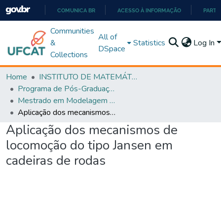
COMUNICA BR
ACESSO À INFORMAÇÃO
PARTI
IR
Communities
All of
PARA
&
Statistics
Log In
DSpace
O
Collections
CONTEÚDO
Home
INSTITUTO DE MATEMÁTICA E TECNOLOGIA
Programa de Pós-Graduação em Modelagem e Otimização (PPGMO)
Mestrado em Modelagem e Otimização - PPGMO
Aplicação dos mecanismos de locomoção do tipo Jansen em cadeiras de rodas
Aplicação dos mecanismos de
locomoção do tipo Jansen em
cadeiras de rodas