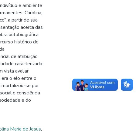
indivíduo e ambiente
rmanentes. Carolina,
o”, a partir de sua
resentação acerca das
obra autobiográfica
curso histórico de
 da
ial de atribuição
tidade caracterizada
 vista avaliar
 era o elo entre o
imortalizou-se por
social e consciência
 sociedade e do
olina Maria de Jesus
,