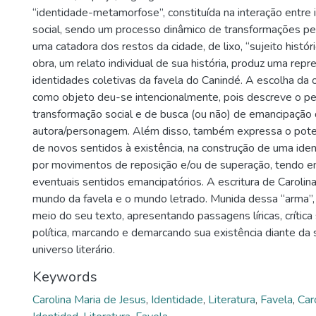
“identidade-metamorfose”, constituída na interação entre 
social, sendo um processo dinâmico de transformações pe
uma catadora dos restos da cidade, de lixo, “sujeito históric
obra, um relato individual de sua história, produz uma rep
identidades coletivas da favela do Canindé. A escolha da 
como objeto deu-se intencionalmente, pois descreve o per
transformação social e de busca (ou não) de emancipação
autora/personagem. Além disso, também expressa o potenc
de novos sentidos à existência, na construção de uma iden
por movimentos de reposição e/ou de superação, tendo em
eventuais sentidos emancipatórios. A escritura de Carolina
mundo da favela e o mundo letrado. Munida dessa “arma”, 
meio do seu texto, apresentando passagens líricas, crítica 
política, marcando e demarcando sua existência diante da
universo literário.
Keywords
Carolina Maria de Jesus
,
Identidade
,
Literatura
,
Favela
,
Car