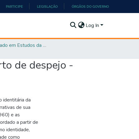
PARTICIPE
LEGISLAÇÃO
ÓRGÃOS DO GOVERNO
Log In
Mestrado em Estudos da Linguagem - PPGEL
rto de despejo -
 identitária da
rrativas de sua
960) e as
rdado a partir de
mo identidade,
dade como