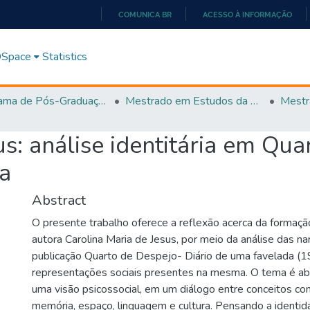
COMUNICA BR
ACESSO À INFORMAÇÃO
IR
PARA
 DSpace
Statistics
O
CONTEÚDO
Programa de Pós-Graduação em Estudos da Linguagem (PPGEL)
Mestrado em Estudos da Linguagem - PPGEL
us: análise identitária em Qua
da
Abstract
O presente trabalho oferece a reflexão acerca da formação
autora Carolina Maria de Jesus, por meio da análise das na
publicação Quarto de Despejo- Diário de uma favelada (1
representações sociais presentes na mesma. O tema é abo
uma visão psicossocial, em um diálogo entre conceitos co
memória, espaço, linguagem e cultura. Pensando a identi