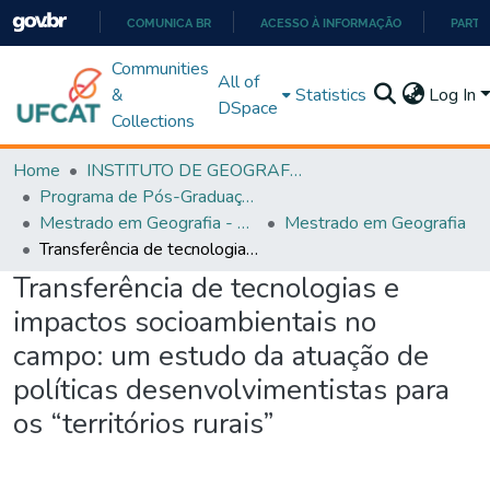
COMUNICA BR
ACESSO À INFORMAÇÃO
PARTI
IR
Communities
All of
PARA
&
Statistics
Log In
DSpace
O
Collections
CONTEÚDO
Home
INSTITUTO DE GEOGRAFIA
Programa de Pós-Graduação em Geografia - PPGGEO
Mestrado em Geografia - PPGGEO
Mestrado em Geografia
Transferência de tecnologias e impactos socioambientais no campo: um estudo da atuação de políticas desenvolvimentistas para os “territórios rurais”
Transferência de tecnologias e
impactos socioambientais no
campo: um estudo da atuação de
políticas desenvolvimentistas para
os “territórios rurais”