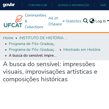
COMUNICA BR
ACESSO À INFORMAÇÃO
PARTI
IR
Communities
All of
PARA
&
Statistics
Log In
DSpace
O
Collections
CONTEÚDO
Home
INSTITUTO DE HISTÓRIA E CIÊNCIAS SOCIAIS
Programa de Pós-Graduação em História, Cultura e Formação de Professores (PPGH-MP)
Programa de Pós-Graduação em História, Cultura e Formação de Professores - PPGH-MP
Mestrado em História
A busca do sensível: impressões visuais, improvisações artísticas e composições históricas
A busca do sensível: impressões
visuais, improvisações artísticas e
composições históricas