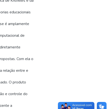
ica de Knowles e da
eorias educacionais
base é amplamente
omputacional de
 diretamente
propostas. Com ela o
a relação entre e
sado. O produto
ão e controle do
cente a