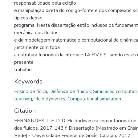
responsabilidade pela edição
e manipulação direta do código-fonte e dos complexos scr
típicos desse
programa. Nesta dissertação estão inclusos os fundamen
mecânica dos fluidos
e da modelagem matemática e computacional da dinâmica 
juntamente com toda
a estrutura funcional da interface J.A.R.V.E.S., sendo este 
presente
trabalho.
Keywords
Ensino de fĩsica
,
Dinâmica de fluidos
,
Simulação computaci
teaching
,
Fluid dynamics
,
Computational simulation
Citation
FERNANDES, T. F. D. D. Fluidodinamica computacional no
dos fluidos. 2017. 143 f. Dissertação (Mestrado em Ensi
Rede) - Universidade Federal de Goiás, Catalão, 2017.