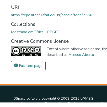
URI
https://repositorio.ufcat.edu.br/handle/tede/7556
Collections
Mestrado em Física - PPGEF
Creative Commons license
Except where otherwised noted, this 
described as
Acesso Aberto
Full item page
DSpace software
copyright © 2002-2026
LYRASIS
tings
Accessibility settings
Privacy policy
End User Agreement
Sen