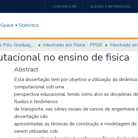
COMUNICA BR
ACESSO À INFORMAÇÃO
IR
PARA
 DSpace
Statistics
O
CONTEÚDO
Programa de Pós-Graduação em Física (PPGEF)
Mestrado em Física - PPGF
acional no ensino de fisica
Abstract
Esta dissertação tem por objetivo a utilização da dinâmica
computacional sob uma
perspectiva educacional, tendo como alvo as disciplinas 
fluidos e fenômenos
de transporte, nas séries iniciais de cursos de engenharia e
dissertação são
apresentadas as técnicas de construção e modelagem de
serem utilizadas sob