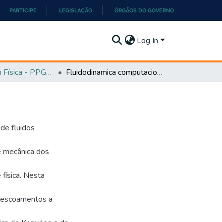
PARTICIPE
LEGISLAÇÃO
ÓRGÃOS DO GOVERNO
Log In
Mestrado em Física - PPGEF
Fluidodinamica computacional no ensino de fisica
 de fluidos
de mecânica dos
 física. Nesta
 escoamentos a