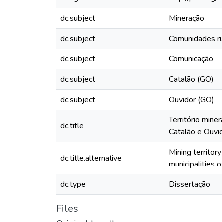
dc.subject
Mineração
dc.subject
Comunidades ru
dc.subject
Comunicação
dc.subject
Catalão (GO)
dc.subject
Ouvidor (GO)
Território mine
dc.title
Catalão e Ouvi
Mining territor
dc.title.alternative
municipalities
dc.type
Dissertação
Files