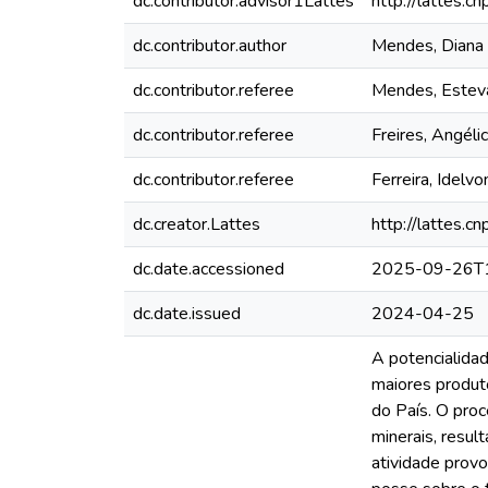
dc.contributor.advisor1Lattes
http://lattes
dc.contributor.author
Mendes, Diana 
dc.contributor.referee
Mendes, Estev
dc.contributor.referee
Freires, Angélic
dc.contributor.referee
Ferreira, Idel
dc.creator.Lattes
http://lattes
dc.date.accessioned
2025-09-26T1
dc.date.issued
2024-04-25
A potencialidad
maiores produt
do País. O proc
minerais, resu
atividade provo