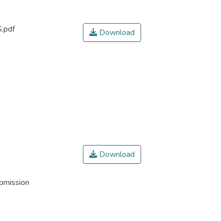
.pdf
Download
Download
ubmission