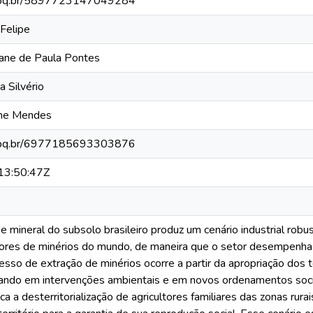
.cnpq.br/5897723147049284
Felipe
ane de Paula Pontes
a Silvério
vone Mendes
.cnpq.br/6977185693303876
3:50:47Z
e mineral do subsolo brasileiro produz um cenário industrial robus
ores de minérios do mundo, de maneira que o setor desempenh
esso de extração de minérios ocorre a partir da apropriação dos te
ltando em intervenções ambientais e em novos ordenamentos so
ca a desterritorialização de agricultores familiares das zonas rur