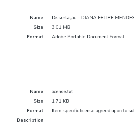
Name:
Dissertação - DIANA FELIPE MENDES
Size:
3.01 MB
Format:
Adobe Portable Document Format
Name:
license.txt
Size:
1.71 KB
Format:
Item-specific license agreed upon to s
Description: