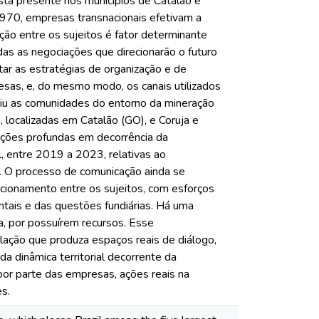
está presente nos municípios de Catalão e
970, empresas transnacionais efetivam a
ão entre os sujeitos é fator determinante
nidas as negociações que direcionarão o futuro
tar as estratégias de organização e de
sas, e, do mesmo modo, os canais utilizados
iu as comunidades do entorno da mineração
localizadas em Catalão (GO), e Coruja e
rações profundas em decorrência da
l, entre 2019 a 2023, relativas ao
. O processo de comunicação ainda se
acionamento entre os sujeitos, com esforços
tais e das questões fundiárias. Há uma
, por possuírem recursos. Esse
ação que produza espaços reais de diálogo,
 dinâmica territorial decorrente da
por parte das empresas, ações reais na
s.