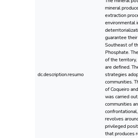
The mineral pot
mineral produce
extraction proc
environmental 
deterritorializa
guarantee their 
Southeast of t
Phosphate. The 
of the territor
are defined. Th
dc.description.resumo
strategies adop
communities. Th
of Coqueiro and
was carried out
communities and
confrontational,
revolves around
privileged posi
that produces r