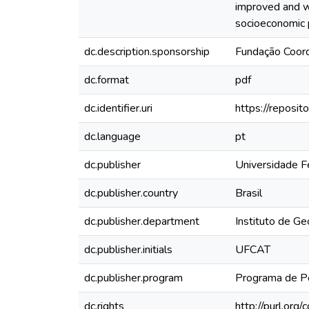
improved and wi
socioeconomic p
dc.description.sponsorship
Fundação Coor
dc.format
pdf
dc.identifier.uri
https://reposi
dc.language
pt
dc.publisher
Universidade F
dc.publisher.country
Brasil
dc.publisher.department
Instituto de Ge
dc.publisher.initials
UFCAT
dc.publisher.program
Programa de P
dc.rights
http://purl.org