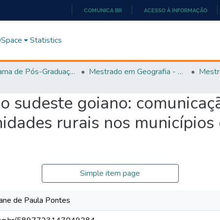
COMUNICA BR
ACESSO À INFORMAÇÃO
IR
PARA
 DSpace
Statistics
O
CONTEÚDO
Programa de Pós-Graduação em Geografia - PPGGEO
Mestrado em Geografia - PPGGEO
Mestr
no sudeste goiano: comunicaç
idades rurais nos municípios
Simple item page
ane de Paula Pontes