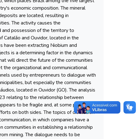
io, which places Brazil among the five largest
untry's economic composition. The mineral
eposits are located, resulting in
ies. The activity causes the
d and possession of the territory to
 of Catalão and Ouvidor, located in the
es have been extracting Niobium and
cts is a determining factor in the dynamics
hat will direct the future of the communities
ret the organizational and communicational
nnels used by entrepreneurs to dialogue with
icipalities, but especially the communities
áudios, located in Ouvidor (GO). The analysis
23 relating to the relationship between
ppears to be fragile and, at some point,
fforts on both sides. The topics of discussion
n communication, in which companies have a
en communities in establishing a relationship
g from mining. The dialogue needs to be