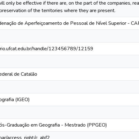
ll only be effective if there are, on the part of the companies, re
reservation of the territories where they are present.
denação de Aperfeiçoamento de Pessoal de Nível Superior - C
torio.ufcat.edu.br/handle/123456789/12159
ederal de Catalão
ografia (IGEO)
ós-Graduação em Geografia - Mestrado (PPGEO)
/coar/access_right/c_abf2