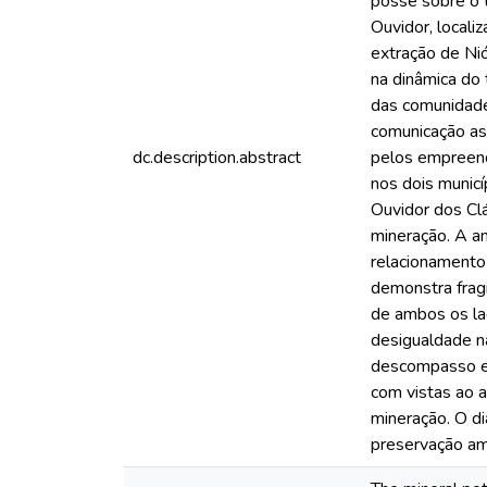
posse sobre o t
Ouvidor, local
extração de Ni
na dinâmica do 
das comunidades
comunicação as
dc.description.abstract
pelos empreend
nos dois munic
Ouvidor dos Clá
mineração. A an
relacionamento
demonstra fragi
de ambos os la
desigualdade n
descompasso ex
com vistas ao a
mineração. O di
preservação am