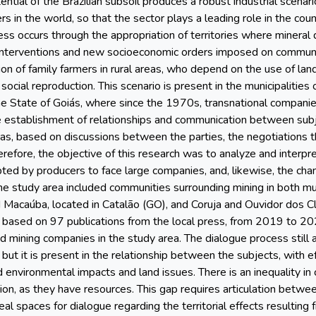
ential of the Brazilian subsoil produces a robust industrial scenar
rs in the world, so that the sector plays a leading role in the co
ess occurs through the appropriation of territories where mineral d
interventions and new socioeconomic orders imposed on communit
tion of family farmers in rural areas, who depend on the use of lan
social reproduction. This scenario is present in the municipalities
he State of Goiás, where since the 1970s, transnational compani
establishment of relationships and communication between subje
y, as, based on discussions between the parties, the negotiations t
erefore, the objective of this research was to analyze and interp
ted by producers to face large companies, and, likewise, the cha
e study area included communities surrounding mining in both mun
 Macaúba, located in Catalão (GO), and Coruja and Ouvidor dos Cl
 based on 97 publications from the local press, from 2019 to 20
 mining companies in the study area. The dialogue process still a
 but it is present in the relationship between the subjects, with e
 environmental impacts and land issues. There is an inequality i
tion, as they have resources. This gap requires articulation betwe
eal spaces for dialogue regarding the territorial effects resultin