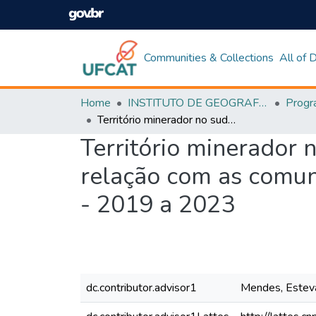
Communities & Collections
All of
Home
INSTITUTO DE GEOGRAFIA
Território minerador no sudeste goiano: comunicação socioambiental e relação com as comunidades rurais nos municípios de Catalão e Ouvidor - 2019 a 2023
Território minerador 
relação com as comun
- 2019 a 2023
dc.contributor.advisor1
Mendes, Estev