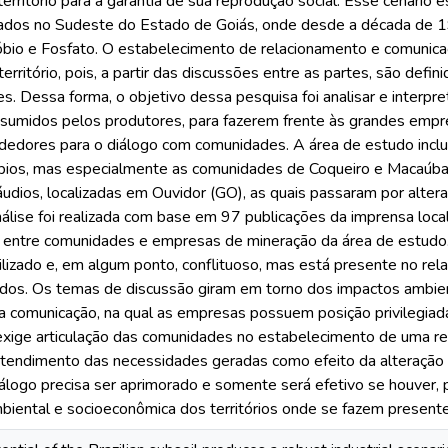
erritório para a garantia de sua reprodução social. Esse cenário 
izados no Sudeste do Estado de Goiás, onde desde a década de 1
óbio e Fosfato. O estabelecimento de relacionamento e comunicaç
território, pois, a partir das discussões entre as partes, são defi
. Dessa forma, o objetivo dessa pesquisa foi analisar e interpre
sumidos pelos produtores, para fazerem frente às grandes empre
edores para o diálogo com comunidades. A área de estudo inclu
ípios, mas especialmente as comunidades de Coqueiro e Macaúba, 
udios, localizadas em Ouvidor (GO), as quais passaram por alte
álise foi realizada com base em 97 publicações da imprensa loca
 entre comunidades e empresas de mineração da área de estudo
lizado e, em algum ponto, conflituoso, mas está presente no rel
dos. Os temas de discussão giram em torno dos impactos ambien
a comunicação, na qual as empresas possuem posição privilegiada
ige articulação das comunidades no estabelecimento de uma rel
tendimento das necessidades geradas como efeito da alteração da
álogo precisa ser aprimorado e somente será efetivo se houver, 
biental e socioeconômica dos territórios onde se fazem presente