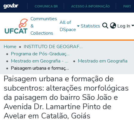
COMUNICA BR
ACESSO À INFORMAÇÃO
PARTI
IR
Communities
All of
PARA
&
Statistics
Log In
DSpace
O
Collections
CONTEÚDO
Home
INSTITUTO DE GEOGRAFIA
Programa de Pós-Graduação em Geografia - PPGGEO
Mestrado em Geografia - PPGGEO
Mestrado em Geografia
Paisagem urbana e formação de subcentros: alterações morfológicas da paisagem do bairro São João e Avenida Dr. Lamartine Pinto de Avelar em Catalão, Goiás
Paisagem urbana e formação de
subcentros: alterações morfológicas
da paisagem do bairro São João e
Avenida Dr. Lamartine Pinto de
Avelar em Catalão, Goiás