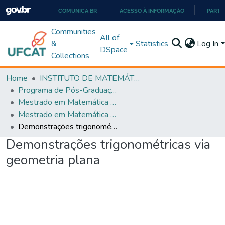
COMUNICA BR
ACESSO À INFORMAÇÃO
PARTI
IR
Communities
All of
PARA
&
Statistics
Log In
DSpace
O
Collections
CONTEÚDO
Home
INSTITUTO DE MATEMÁTICA E TECNOLOGIA
Programa de Pós-Graduação em Matemática (PROFMAT)
Mestrado em Matemática em Rede Nacional - PROFMAT
Mestrado em Matemática em Rede Nacional - PROFMAT
Demonstrações trigonométricas via geometria plana
Demonstrações trigonométricas via
geometria plana