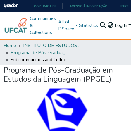
COMUNICA BR
ACESSO À INFORMAÇÃO
PARTI
IR
Communities
All of
PARA
&
Statistics
Log In
DSpace
O
Collections
CONTEÚDO
Home
INSTITUTO DE ESTUDOS DA LINGUAGEM
Programa de Pós-Graduação em Estudos da Linguagem (PPGEL)
Subcommunities and Collections
Programa de Pós-Graduação em
Estudos da Linguagem (PPGEL)