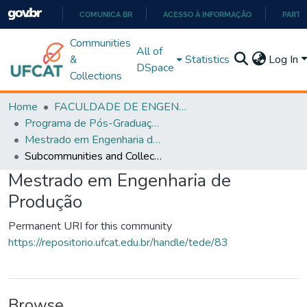
COMUNICA BR
ACESSO À INFORMAÇÃO
PARTI
IR
Communities
All of
PARA
&
Statistics
Log In
DSpace
O
Collections
CONTEÚDO
Home
FACULDADE DE ENGENHARIA
Programa de Pós-Graduação em Engenharia de Produção (PPGEP)
Mestrado em Engenharia de Produção
Subcommunities and Collections
Mestrado em Engenharia de
Produção
Permanent URI for this community
https://repositorio.ufcat.edu.br/handle/tede/83
Browse