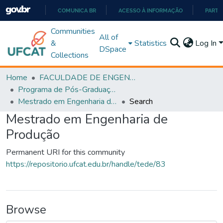
COMUNICA BR
ACESSO À INFORMAÇÃO
PARTI
IR
Communities
All of
PARA
&
Statistics
Log In
DSpace
O
Collections
CONTEÚDO
Home
FACULDADE DE ENGENHARIA
Programa de Pós-Graduação em Engenharia de Produção (PPGEP)
Mestrado em Engenharia de Produção
Search
Mestrado em Engenharia de
Produção
Permanent URI for this community
https://repositorio.ufcat.edu.br/handle/tede/83
Browse