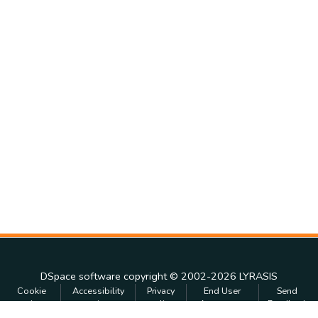
DSpace software
copyright © 2002-2026
LYRASIS
Cookie
Accessibility
Privacy
End User
Send
settings
settings
policy
Agreement
Feedback