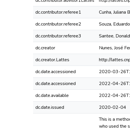
dc.contributor.advisor1Lattes
http://lattes
dc.contributor.referee1
Cunha, Juliana
dc.contributor.referee2
Souza, Eduardo
dc.contributor.referee3
Santee, Donal
dc.creator
Nunes, José Fer
dc.creator.Lattes
http://lattes
dc.date.accessioned
2020-03-26T1
dc.date.accessioned
2022-04-26T1
dc.date.available
2022-04-26T1
dc.date.issued
2020-02-04
This is a metho
who used the so