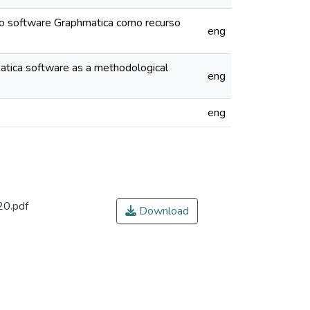
do software Graphmatica como recurso
eng
hmatica software as a methodological
eng
eng
20.pdf
Download