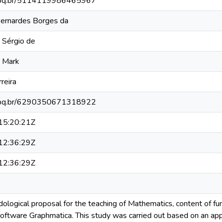
.cnpq.br/5114119986465967
 Bernardes Borges da
 Sérgio de
d Mark
reira
.cnpq.br/6290350671318922
5:20:21Z
2:36:29Z
2:36:29Z
dological proposal for the teaching of Mathematics, content of fun
ftware Graphmatica. This study was carried out based on an appli