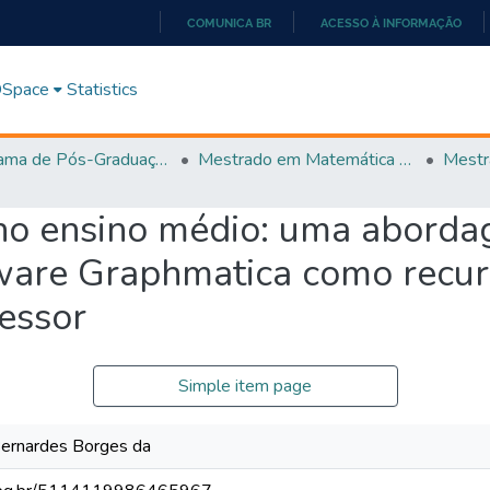
COMUNICA BR
ACESSO À INFORMAÇÃO
IR
PARA
 DSpace
Statistics
O
CONTEÚDO
Programa de Pós-Graduação em Matemática (PROFMAT)
Mestrado em Matemática em Rede Nacional - PROFMAT
no ensino médio: uma aborda
tware Graphmatica como recu
fessor
Simple item page
 Bernardes Borges da