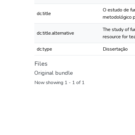
O estudo de fu
dc.title
metodológico pa
The study of fu
dc.title.alternative
resource for te
dc.type
Dissertação
Files
Original bundle
Now showing
1 - 1 of 1