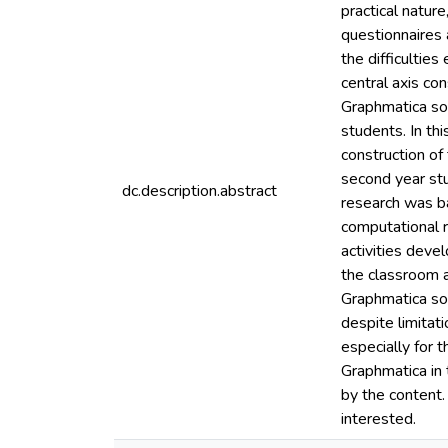
practical natur
questionnaires 
the difficultie
central axis co
Graphmatica sof
students. In th
construction of
second year st
dc.description.abstract
research was b
computational r
activities deve
the classroom a
Graphmatica sof
despite limitati
especially for 
Graphmatica in t
by the content.
interested.