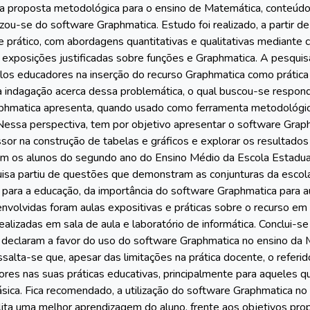
a proposta metodológica para o ensino de Matemática, conteúdo
lizou-se do software Graphmatica. Estudo foi realizado, a partir 
 e prático, com abordagens quantitativas e qualitativas mediante 
 exposições justificadas sobre funções e Graphmatica. A pesquisa
los educadores na inserção do recurso Graphmatica como prática 
la indagação acerca dessa problemática, o qual buscou-se respo
phmatica apresenta, quando usado como ferramenta metodológica
Nessa perspectiva, tem por objetivo apresentar o software Gra
essor na construção de tabelas e gráficos e explorar os resulta
om os alunos do segundo ano do Ensino Médio da Escola Estadua
uisa partiu de questões que demonstram as conjunturas da escola
para a educação, da importância do software Graphmatica para a
nvolvidas foram aulas expositivas e práticas sobre o recurso em 
realizadas em sala de aula e laboratório de informática. Conclui
 declaram a favor do uso do software Graphmatica no ensino da 
salta-se que, apesar das limitações na prática docente, o referido
ores nas suas práticas educativas, principalmente para aqueles 
sica. Fica recomendado, a utilização do software Graphmatica no
ita uma melhor aprendizagem do aluno, frente aos objetivos pro