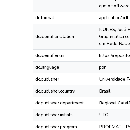
que o software
dc.format
application/pdf
NUNES, José Fe
dc.identifier.citation
Graphmatica co
em Rede Nacion
dc.identifier.uri
https://reposit
dc.language
por
dc.publisher
Universidade F
dc.publisher.country
Brasil
dc.publisher.department
Regional Catal
dc.publisher.initials
UFG
dc.publisher.program
PROFMAT - Pro