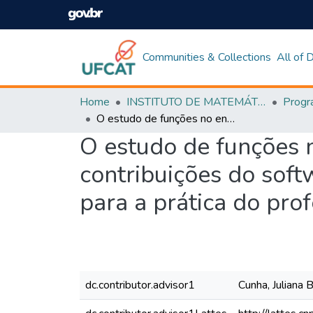
Communities & Collections
All of
Home
INSTITUTO DE MATEMÁTICA E TECNOLOGIA
O estudo de funções no ensino médio: uma abordagem sobre as contribuições do software Graphmatica como recurso metodológico para a prática do professor
O estudo de funções 
contribuições do sof
para a prática do pro
dc.contributor.advisor1
Cunha, Juliana