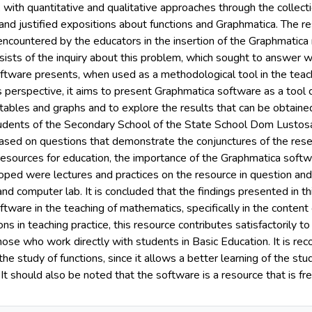
e, with quantitative and qualitative approaches through the collect
and justified expositions about functions and Graphmatica. The r
s encountered by the educators in the insertion of the Graphmatica
nsists of the inquiry about this problem, which sought to answer
tware presents, when used as a methodological tool in the teachi
is perspective, it aims to present Graphmatica software as a tool c
 tables and graphs and to explore the results that can be obtaine
udents of the Secondary School of the State School Dom Lustosa 
ased on questions that demonstrate the conjunctures of the rese
esources for education, the importance of the Graphmatica softwar
loped were lectures and practices on the resource in question and a
nd computer lab. It is concluded that the findings presented in thi
tware in the teaching of mathematics, specifically in the content o
ons in teaching practice, this resource contributes satisfactorily to
those who work directly with students in Basic Education. It is 
he study of functions, since it allows a better learning of the stu
 It should also be noted that the software is a resource that is fr