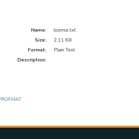
Name:
license.txt
Size:
2.11 KB
Format:
Plain Text
Description:
- PROFMAT