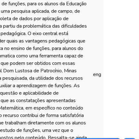
 de funções, para os alunos da Educação
de uma pesquisa aplicada, de campo, de
coleta de dados por aplicação de
 partiu da problemática das dificuldades
pedagógica. O eixo central está
nder quais as vantagens pedagógicas que
 no ensino de funções, para alunos do
phmatica como uma ferramenta capaz de
dos que podem ser obtidos com essas
l Dom Lustosa de Patrocínio, Minas
eng
 pesquisada, da utilidade dos recursos
uxiliar a aprendizagem de funções. As
questão e aplicabilidade de
-se que as constatações apresentadas
Matemática, em específico no conteúdo
 recurso contribui de forma satisfatória
que trabalham diretamente com os alunos
 estudo de funções, uma vez que o
postos pelo conteúdo. Ressalta-se ainda,