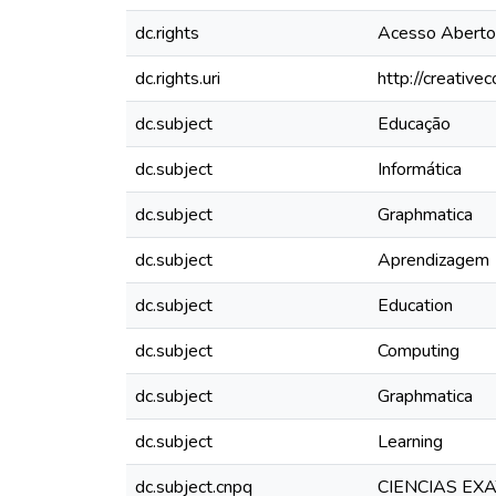
dc.rights
Acesso Aberto
dc.rights.uri
http://creativ
dc.subject
Educação
dc.subject
Informática
dc.subject
Graphmatica
dc.subject
Aprendizagem
dc.subject
Education
dc.subject
Computing
dc.subject
Graphmatica
dc.subject
Learning
dc.subject.cnpq
CIENCIAS EX