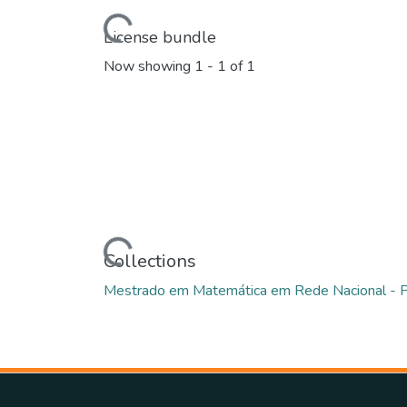
Loading...
License bundle
Now showing
1 - 1 of 1
Loading...
Collections
Mestrado em Matemática em Rede Nacional 