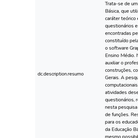
Trata-se de um
Básica, que uti
caráter teórico
questionários e
encontradas pe
constituído pe
o software Gra
Ensino Médio. 
auxiliar o prof
construções, c
dc.description.resumo
Gerais. A pesq
computacionais 
atividades dese
questionários, 
nesta pesquisa
de funções. Res
para os educad
da Educação Bá
mesmo possibil