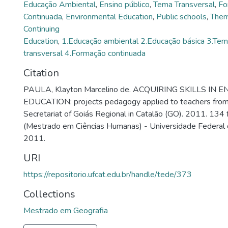
Educação Ambiental
,
Ensino público
,
Tema Transversal
,
Fo
Continuada
,
Environmental Education
,
Public schools
,
Them
Continuing
Education
,
1.Educação ambiental 2.Educação básica 3.Te
transversal 4.Formação continuada
Citation
PAULA, Klayton Marcelino de. ACQUIRING SKILLS I
EDUCATION: projects pedagogy applied to teachers from
Secretariat of Goiás Regional in Catalão (GO). 2011. 134 
(Mestrado em Ciências Humanas) - Universidade Federal d
2011.
URI
https://repositorio.ufcat.edu.br/handle/tede/373
Collections
Mestrado em Geografia