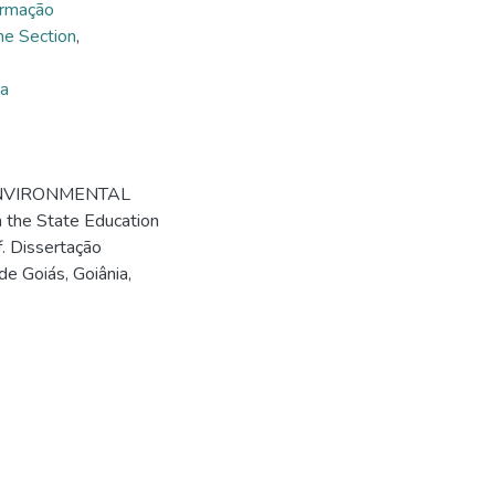
rmação
e Section
,
ma
N ENVIRONMENTAL
 the State Education
f. Dissertação
e Goiás, Goiânia,