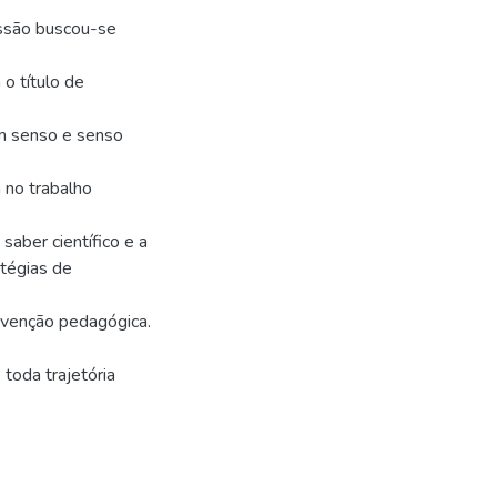
ssão buscou-se
o título de
m senso e senso
 no trabalho
aber científico e a
atégias de
rvenção pedagógica.
 toda trajetória