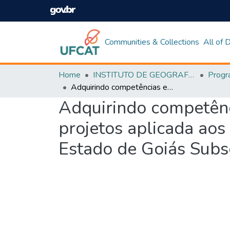
Communities & Collections
All of
Home
INSTITUTO DE GEOGRAFIA
Adquirindo competências em educação ambiental: pedagogia de projetos aplicada aos professores da rede Estadual de Educação do Estado de Goiás Subsecretaria Regional de Catalão (GO)
Adquirindo competênc
projetos aplicada aos
Estado de Goiás Subs