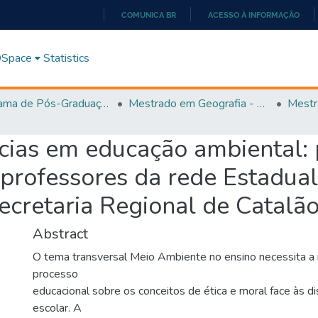
COMUNICA BR
ACESSO À INFORMAÇÃO
IR
PARA
 DSpace
Statistics
O
CONTEÚDO
Programa de Pós-Graduação em Geografia - PPGGEO
Mestrado em Geografia - PPGGEO
Mestr
ias em educação ambiental:
 professores da rede Estadua
ecretaria Regional de Catalã
Abstract
O tema transversal Meio Ambiente no ensino necessita a
processo
educacional sobre os conceitos de ética e moral face às 
escolar. A