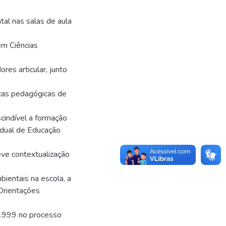
al nas salas de aula
em Ciências
res articular, junto
icas pedagógicas de
cindível a formação
adual de Educação
eve contextualização
bientais na escola, a
 Orientações
 1999 no processo