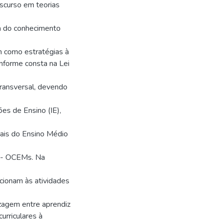
scurso em teorias
ea do conhecimento
m como estratégias à
nforme consta na Lei
ransversal, devendo
ões de Ensino (IE),
ais do Ensino Médio
o - OCEMs. Na
acionam às atividades
zagem entre aprendiz
urriculares à