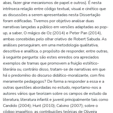
abas, fazer girar mecanismos de papel e outros). É nesta
intrínseca relação entre código textual, visual e cinético que
as discussões a serem apresentadas nesta Dissertação
foram edificadas. Tivemos por objetivo analisar duas
narrativas lançadas a público em versões adaptadas ao pop-
up, a saber, O mágico de Oz (2014) e Peter Pan (2014),
ambas concebidas pelo olhar criativo de Robert Sabuda. As
análises perseguiram, em uma metodologia qualitativa,
descritiva e analítica, o propósito de responder, entre outras,
à seguinte pergunta: são estes enredos ora apreciados
exemplos de tramas que promovem a fruição estético-
literária ou, contrário disso, tratam-se de narrativas em que
há o predomínio do discurso didático-moralizante, com fins
meramente pedagogos? De forma a responder a essa e a
outras questões abordadas no estudo, reportamo-nos a
autores vários que teorizam sobre os campos de estudo da
literatura, literatura infantil e juvenil principalmente tais como
Candido (2004); Hunt (2010); Calvino (2007); sobre o
código imagético, as contribuições teóricas de Oliveira