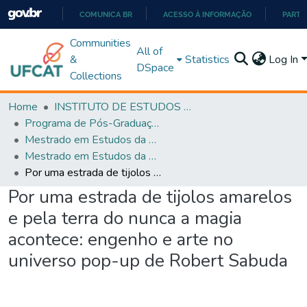
COMUNICA BR
ACESSO À INFORMAÇÃO
PARTI
IR
Communities
All of
PARA
&
Statistics
Log In
DSpace
O
Collections
CONTEÚDO
Home
INSTITUTO DE ESTUDOS DA LINGUAGEM
Programa de Pós-Graduação em Estudos da Linguagem (PPGEL)
Mestrado em Estudos da Linguagem - PPGEL
Mestrado em Estudos da Linguagem - PPGEL
Por uma estrada de tijolos amarelos e pela terra do nunca a magia acontece: engenho e arte no universo pop-up de Robert Sabuda
Por uma estrada de tijolos amarelos
e pela terra do nunca a magia
acontece: engenho e arte no
universo pop-up de Robert Sabuda